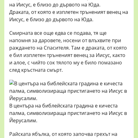
Драката, от която е изплетен тръненият венец на
Иисус, е близо до дървото на Юда.
Смирната все още едва се подава, тя ще
напомня за даровете, носени от влъхвите при
раждането на Спасителя. Там е драката, от която
е бил изплетен тръненият венец за Иисус, както
и алое, с чийто сок тялото му е било помазано
след кръстната смърт.
В центъра на библейската градина е кичеста
палма, символизираща пристигането на Иисус в
Йерусалим.
Райската ябълка, от която започва грехът на