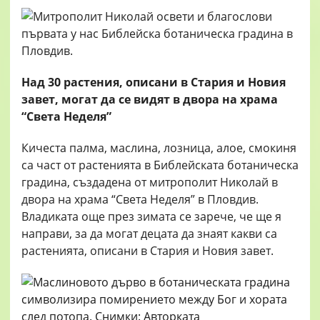
Над 30 растения, описани в Стария и Новия
завет,
могат да се видят в двора на храма
“Света Неделя”
Кичеста палма, маслина, лозница, алое, смокиня
са част от растенията в Библейската ботаническа
градина, създадена от митрополит Николай в
двора на храма “Света Неделя” в Пловдив.
Владиката още през зимата се зарече, че ще я
направи, за да могат децата да знаят какви са
растенията, описани в Стария и Новия завет.