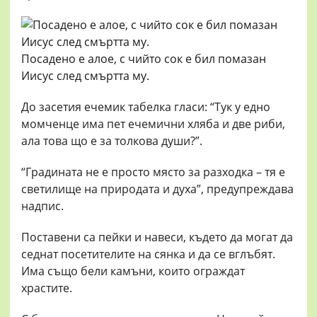
Посадено е алое, с чийто сок е бил помазан
Иисус след смъртта му.
До засетия ечемик табелка гласи: “Тук у едно
момченце има пет ечемични хляба и две риби,
ала това що е за толкова души?”.
“Градината не е просто място за разходка – тя е
светилище на природата и духа”, предупреждава
надпис.
Поставени са пейки и навеси, където да могат да
седнат посетителите на сянка и да се вглъбят.
Има също бели камъни, които ограждат
храстите.