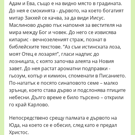
Адам и Ева, също е на видно място в градината.
До нея е смокинята - дървото, на което богатият
митар Закхей се качва, за да види Иисус.
Маслиново дърво пък напомня за вестителя на
мира между Бог и човек. До него се извисява
кипарис - вечнозеленият страж, познат в
библейските текстове. “Аз съм истинската лоза,
моят Отец е лозарят”, гласи надпис до
лозницата, с която започва алеята на Новия
завет. До нея растат ароматни подправки -
гьозум, копър и кимион, споменати в Писанието.
По-нататък е посято синаповото семе – малко
зрънце, което става дърво и подслонява птиците
небесни. Дълго време е било търсено – открили
го край Карлово.
Непосредствено срещу палмата е дървото на
Юда, на което се е обесил, след като е предал
Христос.