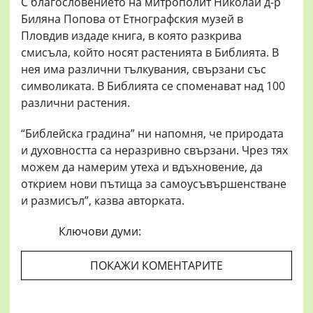
С благословението на митрополит Николай д-р
Биляна Попова от Етнографския музей в
Пловдив издаде книга, в която разкрива
смисъла, който носят растенията в Библията. В
нея има различни тълкувания, свързани със
символиката. В Библията се споменават над 100
различни растения.
“Библейска градина” ни напомня, че природата
и духовността са неразривно свързани. Чрез тях
можем да намерим утеха и вдъхновение, да
открием нови пътища за самоусъвършенстване
и размисъл”, казва авторката.
Ключови думи:
ПОКАЖИ КОМЕНТАРИТЕ