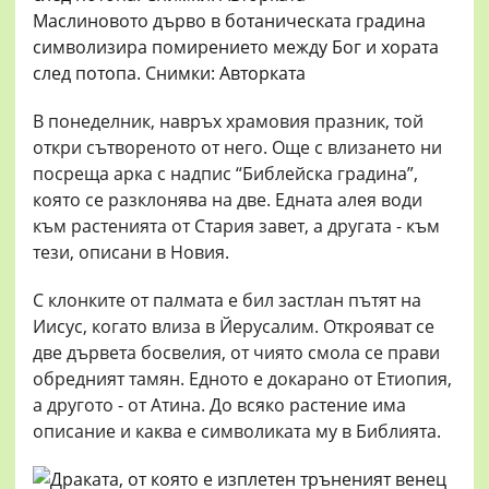
Маслиновото дърво в ботаническата градина
символизира помирението между Бог и хората
след потопа. Снимки: Авторката
В понеделник, навръх храмовия празник, той
откри сътвореното от него. Още с влизането ни
посреща арка с надпис “Библейска градина”,
която се разклонява на две. Едната алея води
към растенията от Стария завет, а другата - към
тези, описани в Новия.
С клонките от палмата е бил застлан пътят на
Иисус, когато влиза в Йерусалим. Открояват се
две дървета босвелия, от чиято смола се прави
обредният тамян. Едното е докарано от Етиопия,
а другото - от Атина. До всяко растение има
описание и каква е символиката му в Библията.