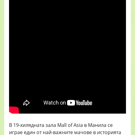
В 19-хилядната зала Mall of Asia в Манила се
играе един от най-важните мачове в историята