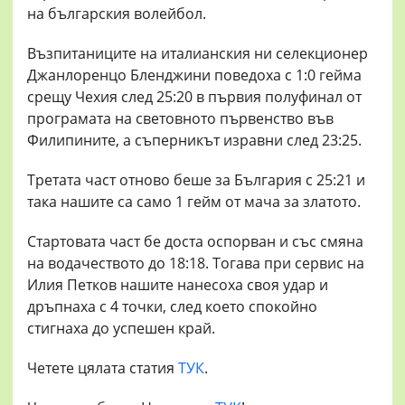
на българския волейбол.
Възпитаниците на италианския ни селекционер
Джанлоренцо Бленджини поведоха с 1:0 гейма
срещу Чехия след 25:20 в първия полуфинал от
програмата на световното първенство във
Филипините, а съперникът изравни след 23:25.
Третата част отново беше за България с 25:21 и
така нашите са само 1 гейм от мача за златото.
Стартовата част бе доста оспорван и със смяна
на водачеството до 18:18. Тогава при сервис на
Илия Петков нашите нанесоха своя удар и
дръпнаха с 4 точки, след което спокойно
стигнаха до успешен край.
Четете цялата статия
ТУК
.