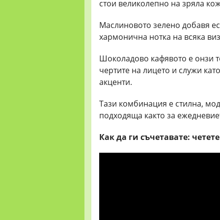
стои великолепно на зряла кож
Маслиновото зелено добавя ес
хармонична нотка на всяка виз
Шоколадово кафявото е онзи т
чертите на лицето и служи кат
акценти.
Тази комбинация е стилна, мо
подходяща както за ежедневиет
Как да ги съчетавате: четет