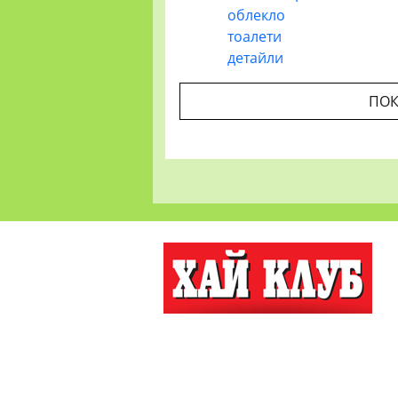
облекло
тоалети
детайли
ПОК