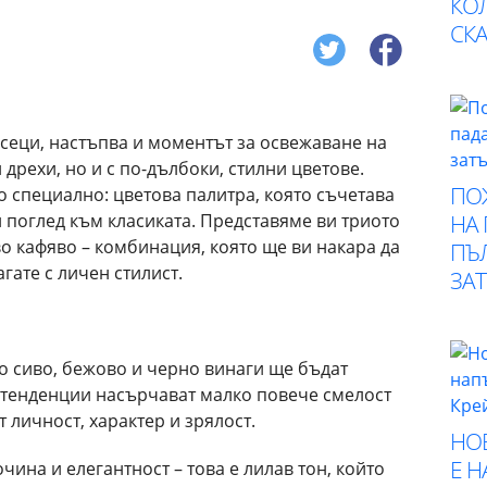
КО
СК
сеци, настъпва и моментът за освежаване на
 дрехи, но и с по-дълбоки, стилни цветове.
ПО
 специално: цветова палитра, която съчетава
НА
 поглед към класиката. Представяме ви триото
о кафяво – комбинация, която ще ви накара да
ПЪ
гате с личен стилист.
ЗА
о сиво, бежово и черно винаги ще бъдат
е тенденции насърчават малко повече смелост
т личност, характер и зрялост.
НО
Е 
чина и елегантност – това е лилав тон, който