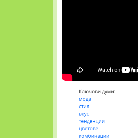
Ключови думи:
мода
стил
вкус
тенденции
цветове
комбинации