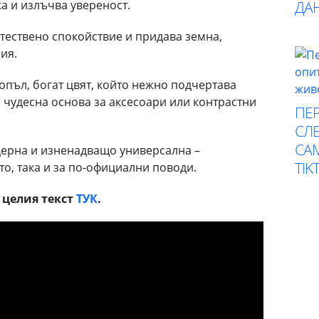
а и излъчва увереност.
ДА
тествено спокойствие и придава земна,
ия.
опъл, богат цвят, който нежно подчертава
о чудесна основа за аксесоари или контрастни
ПЕР
СЛЕ
СА
дерна и изненадващо универсална –
TIK
о, така и за по-официални поводи.
е целия текст
ТУК
.