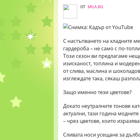
ОТ
MILA.BG
С настъпването на хладните ме
гардероба – не само с по-топли
Този сезон ви предлагаме нещо
изисканост, топлина и модерен
от слива, маслина и шоколадов
изглеждате така, сякаш разпола
Защо именно тези цветове?
Докато неутралните тонове кат
актуални, тази година моднит
– чрез цветове, които изразява
Сливата носи усещане за дълбо