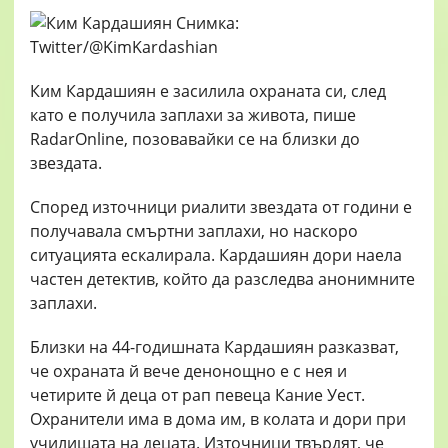
Ким Кардашиян е засилила охраната си, след
като е получила заплахи за живота, пише
RadarOnline, позовавайки се на близки до
звездата.
Според източници риалити звездата от години е
получавала смъртни заплахи, но наскоро
ситуацията ескалирала. Кардашиян дори наела
частен детектив, който да разследва анонимните
заплахи.
Близки на 44-годишната Кардашиян разказват,
че охраната й вече денонощно е с нея и
четирите й деца от рап певеца Кание Уест.
Охранители има в дома им, в колата и дори при
училищата на децата. Източници твърдят, че