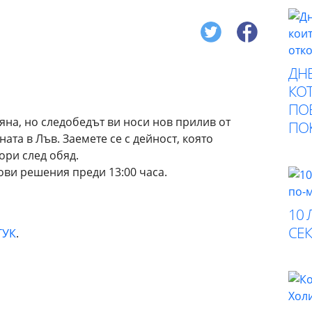
ДНЕ
КОТ
ПО
яна, но следобедът ви носи нов прилив от
ПО
ата в Лъв. Заемете се с дейност, която
ори след обяд.
ови решения преди 13:00 часа.
10 
СЕК
ТУК
.