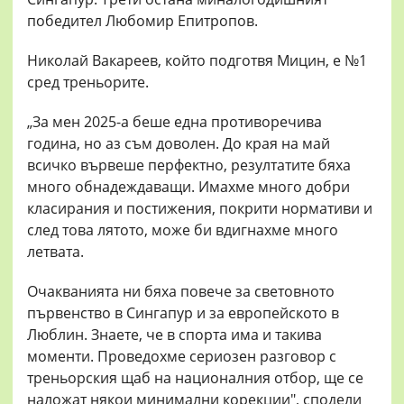
победител Любомир Епитропов.
Николай Вакареев, който подготвя Мицин, е №1
сред треньорите.
„За мен 2025-а беше една противоречива
година, но аз съм доволен. До края на май
всичко вървеше перфектно, резултатите бяха
много обнадеждаващи. Имахме много добри
класирания и постижения, покрити нормативи и
след това лятото, може би вдигнахме много
летвата.
Очакванията ни бяха повече за световното
първенство в Сингапур и за европейското в
Люблин. Знаете, че в спорта има и такива
моменти. Проведохме сериозен разговор с
треньорския щаб на националния отбор, ще се
наложат някои минимални корекции", сподели