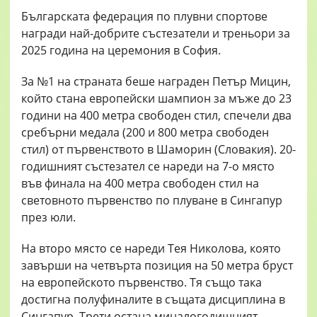
Българската федерация по плувни спортове
награди най-добрите състезатели и треньори за
2025 година на церемония в София.
За №1 на страната беше награден Петър Мицин,
който стана европейски шампион за мъже до 23
години на 400 метра свободен стил, спечели два
сребърни медала (200 и 800 метра свободен
стил) от първенството в Шаморин (Словакия). 20-
годишният състезател се нареди на 7-о място
във финала на 400 метра свободен стил на
световното първенство по плуване в Сингапур
през юли.
На второ място се нареди Тея Николова, която
завърши на четвърта позиция на 50 метра бруст
на европейското първенство. Тя също така
достигна полуфиналите в същата дисциплина в
Сингапур. Трети остана миналогодишният