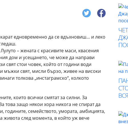
ЧЕ
ДЖА
е карат едновременно да се вдъхновиш… и леко
гледаш.
ПО
 Лулуто – жената с красивите маси, квасения
тния дом и усещането, че може да направи
ози свят стои човек, който от години води
 и мъжки свят, мисли бързо, живее на високи
винаги толкова „инстаграмско“, колкото
ПА
СТО
ВСЯ
ните, които всички смятат за силни. За
а това защо някои хора никога не спират да
и, годините, семейството, умората, амбицията,
а живота след момента, в който уж вече