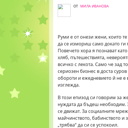
ОТ
МИЛА ИВАНОВА
Руми е от онези жени, които т
да се измориш само докато ги 
Повечето хора я познават като
хляб, пътешествията, невероя
всичко с лекота. Само че зад т
сериозен бизнес в доста суров
обороти и ежедневието й не е 
изглежда.
В този епизод си говорим за же
нуждата да бъдеш необходим. З
се движат. За социалните мреж
майчинството, бабинството и з
„трябва“ да си се успокоил.