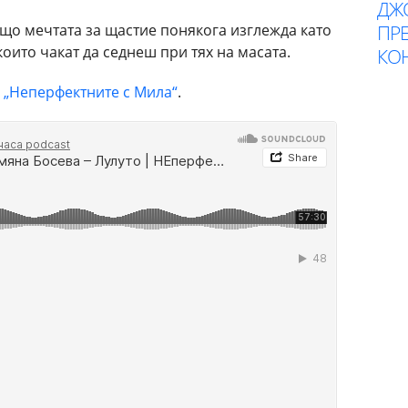
ДЖ
ПР
защо мечтата за щастие понякога изглежда като
оито чакат да седнеш при тях на масата.
КОН
а
„Неперфектните с Мила“
.