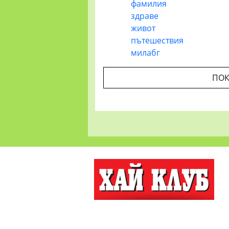
фамилия
здраве
живот
пътешествия
милабг
ПОК