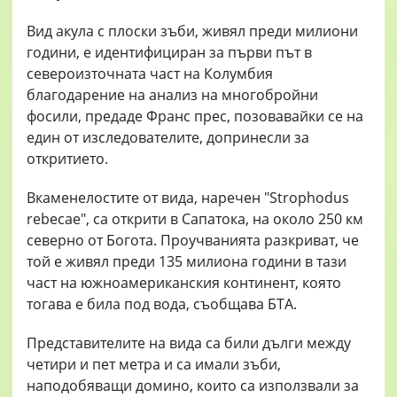
Вид акула с плоски зъби, живял преди милиони
години, е идентифициран за първи път в
североизточната част на Колумбия
благодарение на анализ на многобройни
фосили, предаде Франс прес, позовавайки се на
един от изследователите, допринесли за
откритието.
Вкаменелостите от вида, наречен "Strophodus
rebecae", са открити в Сапатока, на около 250 км
северно от Богота. Проучванията разкриват, че
той е живял преди 135 милиона години в тази
част на южноамериканския континент, която
тогава е била под вода, съобщава БТА.
Представителите на вида са били дълги между
четири и пет метра и са имали зъби,
наподобяващи домино, които са използвали за