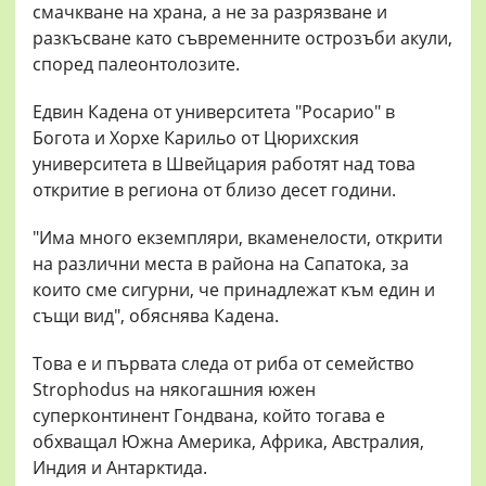
смачкване на храна, а не за разрязване и
разкъсване като съвременните острозъби акули,
според палеонтолозите.
Едвин Кадена от университета "Росарио" в
Богота и Хорхе Карильо от Цюрихския
университета в Швейцария работят над това
откритие в региона от близо десет години.
"Има много екземпляри, вкаменелости, открити
на различни места в района на Сапатока, за
които сме сигурни, че принадлежат към един и
същи вид", обяснява Кадена.
Това е и първата следа от риба от семейство
Strophodus на някогашния южен
суперконтинент Гондвана, който тогава е
обхващал Южна Америка, Африка, Австралия,
Индия и Антарктида.