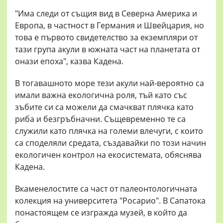
"Има следи от същия вид в Северна Америка и
Европа, в частност в Германия и Швейцария, но
това е първото свидетелство за екземпляри от
тази група акули в южната част на планетата от
онази епоха", казва Кадена.
В тогавашното море тези акули най-вероятно са
имали важна екологична роля, тъй като със
зъбите си са можели да смачкват плячка като
риба и безгръбначни. Същевременно те са
служили като плячка на големи влечуги, с които
са споделяли средата, създавайки по този начин
екологичен контрол на екосистемата, обяснява
Кадена.
Вкаменелостите са част от палеонтологичната
колекция на университета "Росарио". В Сапатока
понастоящем се изгражда музей, в който да