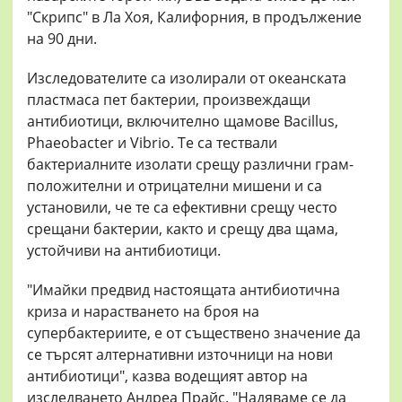
"Скрипс" в Ла Хоя, Калифорния, в продължение
на 90 дни.
Изследователите са изолирали от океанската
пластмаса пет бактерии, произвеждащи
антибиотици, включително щамове Bacillus,
Phaeobacter и Vibrio. Те са тествали
бактериалните изолати срещу различни грам-
положителни и отрицателни мишени и са
установили, че те са ефективни срещу често
срещани бактерии, както и срещу два щама,
устойчиви на антибиотици.
"Имайки предвид настоящата антибиотична
криза и нарастването на броя на
супербактериите, е от съществено значение да
се търсят алтернативни източници на нови
антибиотици", казва водещият автор на
изследването Андреа Прайс. "Надяваме се да