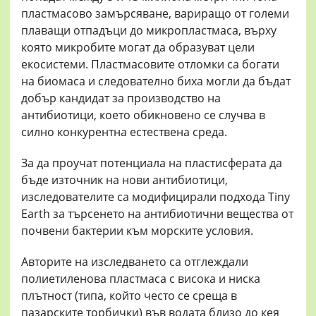
пластмасово замърсяване, вариращо от големи
плаващи отпадъци до микропластмаса, върху
която микробите могат да образуват цели
екосистеми. Пластмасовите отломки са богати
на биомаса и следователно биха могли да бъдат
добър кандидат за производство на
антибиотици, което обикновено се случва в
силно конкурентна естествена среда.
За да проучат потенциала на пластисферата да
бъде източник на нови антибиотици,
изследователите са модифицирали подхода Tiny
Earth за търсенето на антибиотични вещества от
почвени бактерии към морските условия.
Авторите на изследването са отглеждали
полиетиленова пластмаса с висока и ниска
плътност (типа, който често се среща в
пазарските торбички) във водата близо до кея