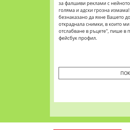
за фалшиви реклами с нейното 
голяма и адски грозна измама
безнаказано да яхне Вашето до
откраднала снимки, в които ми
отслабване в ръцете", пише в 
фейсбук профил.
ПОК