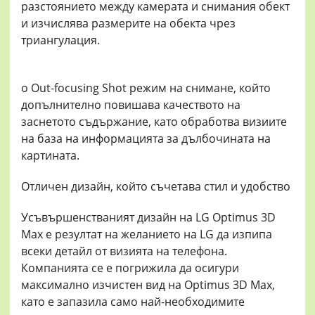
разстоянието между камерата и снимания обект
и изчислява размерите на обекта чрез
триангулация.
o Out-focusing Shot режим на снимане, който
допълнително повишава качеството на
заснетото съдържание, като обработва визиите
на база на информацията за дълбочината на
картината.
Отличен дизайн, който съчетава стил и удобство
Усъвършенстваният дизайн на LG Optimus 3D
Max е резултат на желанието на LG да изпипа
всеки детайл от визията на телефона.
Компанията се е погрижила да осигури
максимално изчистен вид на Optimus 3D Max,
като е запазила само най-необходимите