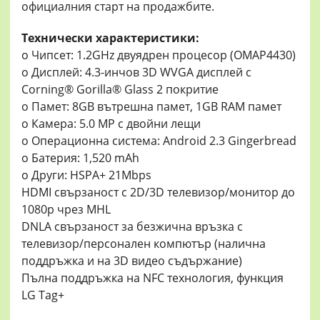
официалния старт на продажбите.
Технически характеристики:
o Чипсет: 1.2GHz двуядрен процесор (OMAP4430)
o Дисплей: 4.3-инчов 3D WVGA дисплей с
Corning® Gorilla® Glass 2 покритие
o Памет: 8GB вътрешна памет, 1GB RAM памет
o Камера: 5.0 MP с двойни лещи
o Операционна система: Android 2.3 Gingerbread
o Батерия: 1,520 mAh
o Други: HSPA+ 21Mbps
HDMI свързаност с 2D/3D телевизор/монитор до
1080p чрез MHL
DNLA свързаност за безжична връзка с
телевизор/персонален компютър (налична
поддръжка и на 3D видео съдържание)
Пълна поддръжка на NFC технология, функция
LG Tag+