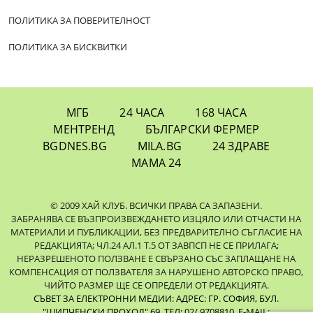
ПОЛИТИКА ЗА ПОВЕРИТЕЛНОСТ
ПОЛИТИКА ЗА БИСКВИТКИ
МГБ
24 ЧАСА
168 ЧАСА
МЕНТРЕНД
БЪЛГАРСКИ ФЕРМЕР
BGDNES.BG
MILA.BG
24 ЗДРАВЕ
МАМА 24
© 2009 ХАЙ КЛУБ. ВСИЧКИ ПРАВА СА ЗАПАЗЕНИ.
ЗАБРАНЯВА СЕ ВЪЗПРОИЗВЕЖДАНЕТО ИЗЦЯЛО ИЛИ ОТЧАСТИ НА
МАТЕРИАЛИ И ПУБЛИКАЦИИ, БЕЗ ПРЕДВАРИТЕЛНО СЪГЛАСИЕ НА
РЕДАКЦИЯТА; ЧЛ.24 АЛ.1 Т.5 ОТ ЗАВПСП НЕ СЕ ПРИЛАГА;
НЕРАЗРЕШЕНОТО ПОЛЗВАНЕ Е СВЪРЗАНО СЪС ЗАПЛАЩАНЕ НА
КОМПЕНСАЦИЯ ОТ ПОЛЗВАТЕЛЯ ЗА НАРУШЕНО АВТОРСКО ПРАВО,
ЧИЙТО РАЗМЕР ЩЕ СЕ ОПРЕДЕЛИ ОТ РЕДАКЦИЯТА.
СЪВЕТ ЗА ЕЛЕКТРОННИ МЕДИИ: АДРЕС: ГР. СОФИЯ, БУЛ.
"ШИПЧЕНСКИ ПРОХОД" 69, ТЕЛ: 02/ 9708810,
E-MAIL: