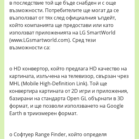
в последствие той ще бъде снабден и с още
възможности. Потребителите ще могат да се
възползват от тях след официалния ъпдейт,
който компанията ще предостави или като
използват приложенията на LG SmartWorld
(www.LGsmartworld.com). Сред тези
възможности са:
o HD конвертор, който предлага HD качество на
картината, излъчена на телевизор, свързан чрез
MHL (Mobile High-Definition Link). Той ще
конвертира картината от 2D игри и приложения,
базирани на стандарта Open GL обърнати в 3D
формат, и ще позволи използването на Google
Earth в триизмерен формат.
o Софтуер Range Finder, който определя