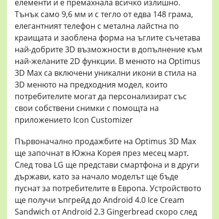
елементи и е премахнала всичко излишно.
Тънък само 9,6 мм и с тегло от едва 148 грама,
елегантният телефон с метална лайстна по
краищата и заоблена форма на ъглите съчетава
най-добрите 3D възможности в допълнение към
най-желаните 2D функции. В менюто на Optimus
3D Max са включени уникални икони в стила на
3D менюто на предходния модел, които
потребителите могат да персонализират със
свои собствени снимки с помощта на
приложението Icon Customizer
Първоначално продажбите на Optimus 3D Max
ще започнат в Южна Корея през месец март.
След това LG ще представи смартфона и в други
държави, като за начало моделът ще бъде
пуснат за потребителите в Европа. Устройството
ще получи ъпгрейд до Android 4.0 Ice Cream
Sandwich от Android 2.3 Gingerbread скоро след