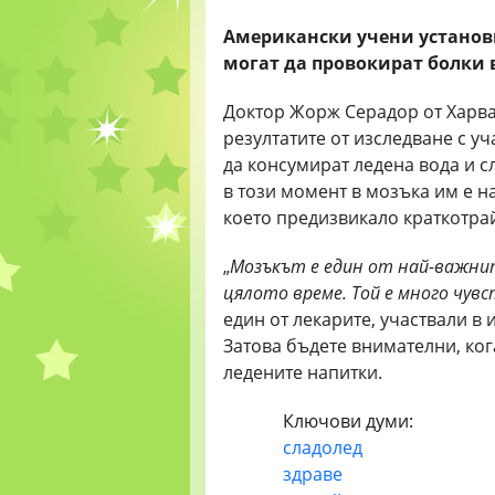
Американски учени установи
могат да провокират болки 
Доктор Жорж Серадор от Харв
резултатите от изследване с у
да консумират ледена вода и с
в този момент в мозъка им е н
което предизвикало краткотра
„
Мозъкът е един от най-важнит
цялото време. Той е много чу
един от лекарите, участвали в 
Затова бъдете внимателни, ког
ледените напитки.
Ключови думи:
сладолед
здраве