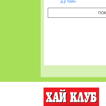
д р тийн
ПОК