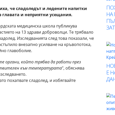
ПО
ха, че сладоледът и ледените напитки
НА
в главата и неприятни усещания.
ПЪ
ардската медицинска школа публикува
ЗА
частието на 13 здрави доброволци. Те трябвало
ладолед. Изследванията след това показали, че
астъпило внезапно усилване на кръвопотока,
йно главоболие.
е органи, който трябва да работи през
НО
вствителен към температурата
", обяснява
Е 
изследването.
ДА
ато похапвате сладолед, и избягвайте