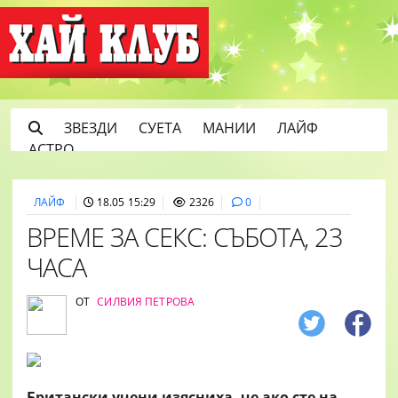
ЗВЕЗДИ
СУЕТА
МАНИИ
ЛАЙФ
АСТРО
ЛАЙФ
18.05 15:29
2326
0
ВРЕМЕ ЗА СЕКС: СЪБОТА, 23
ЧАСА
ОТ
СИЛВИЯ ПЕТРОВА
Британски учени изясниха, че ако сте на