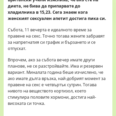
диета, не бива да припарвате до
хладилника в 15,23. Сега знаем кога
женският сексуален апетит достига пика си.
Събота, 11 вечерта е идеалното време за
правене на секс. Точно тогава жените забравят
за напрегнатия си график и бързането и се
отпускат.
Впрочем, ако за събота вечер имате други
планове, не се разстройвайте. Има и резервен
вариант. Миналата година беше изчислено, че
ако имате дълга връзка, най-добрият момент за
правене на секс е четвъртък сутрин. Тогава
нивото на веществото кортизол, което
стимулира половите хормони, достига най-
високата си точка.