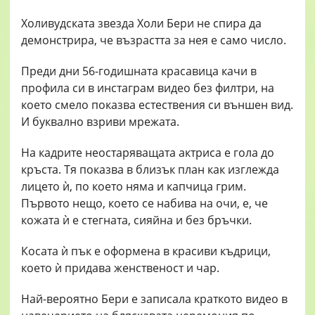
Холивудската звезда Холи Бери не спира да
демонстрира, че възрастта за нея е само число.
Преди дни 56-годишната красавица качи в
профила си в инстаграм видео без филтри, на
което смело показва естествения си външен вид.
И буквално взриви мрежата.
На кадрите неостаряващата актриса е гола до
кръста. Тя показва в близък план как изглежда
лицето ѝ, по което няма и капчица грим.
Първото нещо, което се набива на очи, е, че
кожата ѝ е стегната, сияйна и без бръчки.
Косата ѝ пък е оформена в красиви къдрици,
което ѝ придава женственост и чар.
Най-вероятно Бери е записала краткото видео в