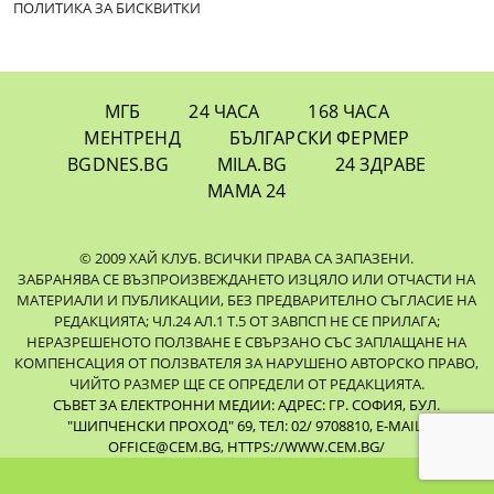
ПОЛИТИКА ЗА БИСКВИТКИ
МГБ
24 ЧАСА
168 ЧАСА
МЕНТРЕНД
БЪЛГАРСКИ ФЕРМЕР
BGDNES.BG
MILA.BG
24 ЗДРАВЕ
МАМА 24
© 2009 ХАЙ КЛУБ. ВСИЧКИ ПРАВА СА ЗАПАЗЕНИ.
ЗАБРАНЯВА СЕ ВЪЗПРОИЗВЕЖДАНЕТО ИЗЦЯЛО ИЛИ ОТЧАСТИ НА
МАТЕРИАЛИ И ПУБЛИКАЦИИ, БЕЗ ПРЕДВАРИТЕЛНО СЪГЛАСИЕ НА
РЕДАКЦИЯТА; ЧЛ.24 АЛ.1 Т.5 ОТ ЗАВПСП НЕ СЕ ПРИЛАГА;
НЕРАЗРЕШЕНОТО ПОЛЗВАНЕ Е СВЪРЗАНО СЪС ЗАПЛАЩАНЕ НА
КОМПЕНСАЦИЯ ОТ ПОЛЗВАТЕЛЯ ЗА НАРУШЕНО АВТОРСКО ПРАВО,
ЧИЙТО РАЗМЕР ЩЕ СЕ ОПРЕДЕЛИ ОТ РЕДАКЦИЯТА.
СЪВЕТ ЗА ЕЛЕКТРОННИ МЕДИИ: АДРЕС: ГР. СОФИЯ, БУЛ.
"ШИПЧЕНСКИ ПРОХОД" 69, ТЕЛ: 02/ 9708810,
E-MAIL:
OFFICE@CEM.BG
,
HTTPS://WWW.CEM.BG/