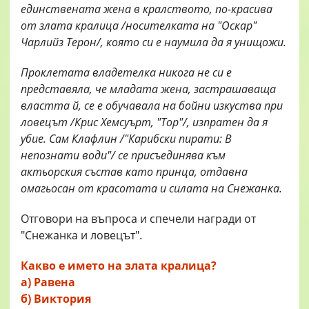
единствената жена в кралството, по-красива
от злата кралица /носителката на "Оскар"
Чарлийз Терон/, която си е наумила да я унищожи.
Проклетата владетелка никога не си е
представяла, че младата жена, застрашаваща
властта й, се е обучавала на бойни изкуства при
ловецът /Крис Хемсуърт, "Тор"/, изпратен да я
убие. Сам Клафлин /"Карибски пирати: В
непознати води"/ се присъединява към
актьорския състав като принца, отдавна
омагьосан от красотата и силата на Снежанка.
Отговори на въпроса и спечели награди от
"Снежанка и ловецът".
Какво е името на злата кралица?
а) Равена
б) Виктория