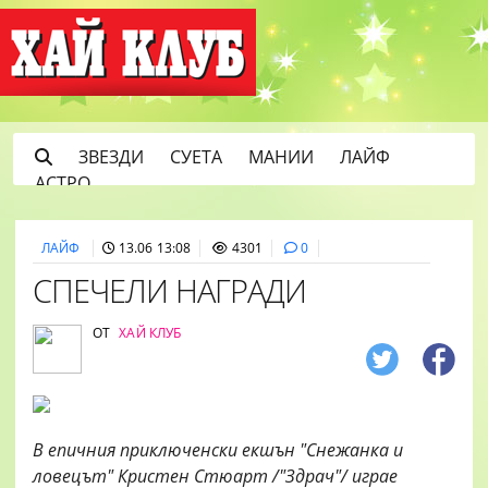
ЗВЕЗДИ
СУЕТА
МАНИИ
ЛАЙФ
АСТРО
ЛАЙФ
13.06 13:08
4301
0
СПЕЧЕЛИ НАГРАДИ
ОТ
ХАЙ КЛУБ
В епичния приключенски екшън "Снежанка и
ловецът" Кристен Стюарт /"Здрач"/ играе