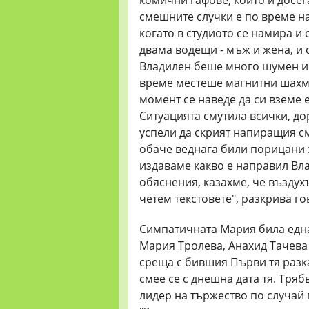
смешните случки е по време на
когато в студиото се намира и
двама водещи - мъж и жена, и 
Владилен беше много шумен и 
време местеше магнитни шахма
момент се наведе да си вземе 
Ситуацията смутила всички, до
успели да скрият напиращия с
обаче веднага били порицани з
издаваме какво е направил Вла
обяснения, казахме, че въздухъ
четем текстовете", разкрива го
Симпатичната Мария била една
Мария Тролева, Анахид Тачева
среща с бившия Първи тя разка
смее се с днешна дата тя. Тря
лидер на тържество по случай