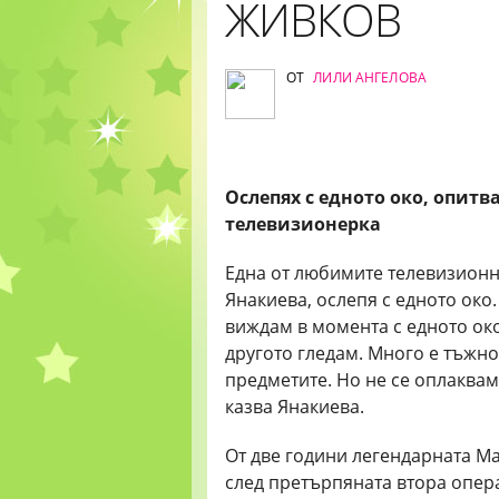
ЖИВКОВ
ОТ
ЛИЛИ АНГЕЛОВА
Ослепях с едното око, опитв
телевизионерка
Една от любимите телевизионн
Янакиева, ослепя с едното око
виждам в момента с едното око.
другото гледам. Много е тъжно
предметите. Но не се оплаквам
казва Янакиева.
От две години легендарната Ма
след претърпяната втора опер