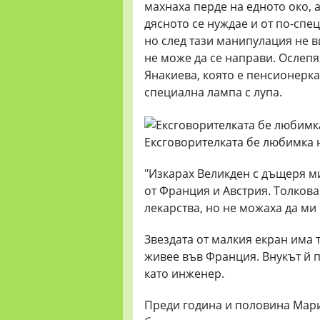
махнаха перде на едното око, а
дясното се нуждае и от по-спе
но след тази манипулация не 
не може да се направи. Ослепя
Янакиева, която е пенсионерка 
специална лампа с лупа.
Ексговорителката бе любимка 
"Изкарах Великден с дъщеря ми
от Франция и Австрия. Толкова
лекарства, но не можаха да ми 
Звездата от малкия екран има 
живее във Франция. Внукът й п
като инженер.
Преди година и половина Мари