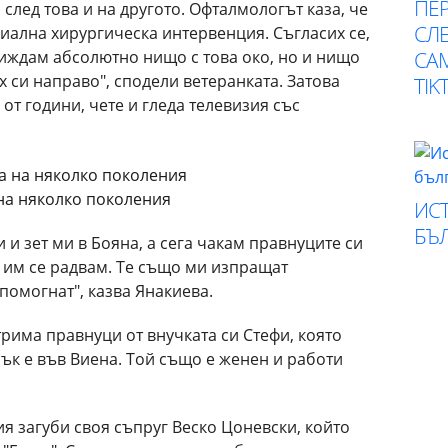
ПЕР
 след това и на другото. Офталмологът каза, че
СЛЕ
циална хирургическа интервенция. Съгласих се,
СА
виждам абсолютно нищо с това око, но и нищо
х си направо", сподели ветеранката. Затова
TIK
от години, чете и гледа телевизия със
на няколко поколения
ИСТ
БЪ
 и зет ми в Бояна, а сега чакам правнуците си
 им се радвам. Те също ми изпращат
помогнат", казва Янакиева.
трима правнуци от внучката си Стефи, която
ък е във Виена. Той също е женен и работи
я загуби своя съпруг Веско Цоневски, който