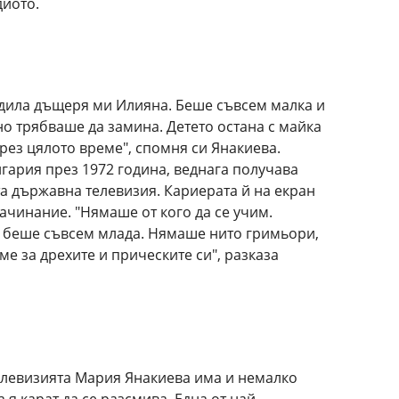
диото.
одила дъщеря ми Илияна. Беше съвсем малка и
 но трябваше да замина. Детето остана с майка
през цялото време", спомня си Янакиева.
гария през 1972 година, веднага получава
а държавна телевизия. Кариерата й на екран
начинание. "Нямаше от кого да се учим.
а беше съвсем млада. Нямаше нито гримьори,
ме за дрехите и прическите си", разказа
елевизията Мария Янакиева има и немалко
 я карат да се разсмива. Една от най-