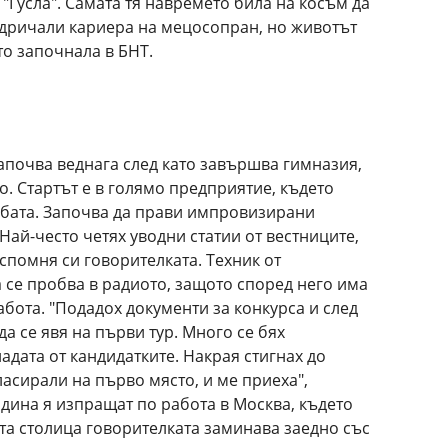
 "Гусла". Самата тя навремето била на косъм да
едричали кариера на мецосопран, но животът
то започнала в БНТ.
апочва веднага след като завършва гимназия,
то. Стартът е в голямо предприятие, където
бата. Започва да прави импровизирани
Най-често четях уводни статии от вестниците,
 спомня си говорителката. Техник от
 се пробва в радиото, защото според него има
абота. "Подадох документи за конкурса и след
а се явя на първи тур. Много се бях
адата от кандидатките. Накрая стигнах до
класирали на първо място, и ме приеха",
одина я изпращат по работа в Москва, където
ата столица говорителката заминава заедно със