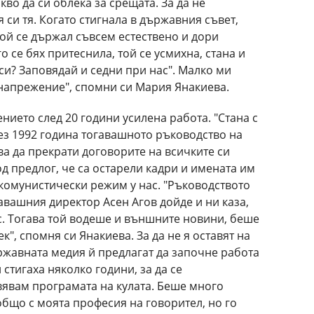
кво да си облека за срещата. За да не
я си тя. Когато стигнала в държавния съвет,
Той се държал съвсем естествено и дори
 се бях притеснила, той се усмихна, стана и
 си? Заповядай и седни при нас". Малко ми
 напрежение", спомни си Мария Янакиева.
нието след 20 години усилена работа. "Стана с
рез 1992 година тогавашното ръководство на
а да прекрати договорите на всичките си
од предлог, че са остарели кадри и имената им
 комунистически режим у нас. "Ръководството
гавашния директор Асен Агов дойде и ни каза,
с. Тогава той водеше и външните новини, беше
", спомня си Янакиева. За да не я оставят на
ржавната медия й предлагат да започне работа
 стигаха няколко години, за да се
вявам програмата на кулата. Беше много
бщо с моята професия на говорител, но го