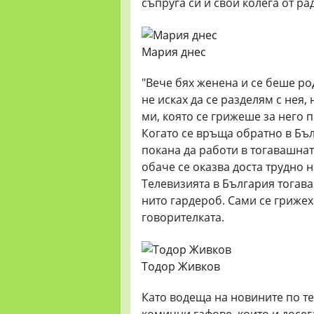
съпруга си и свои колега от ра
Мария днес
"Вече бях женена и се беше р
не исках да се разделям с нея,
ми, която се грижеше за него 
Когато се връща обратно в Бъл
покана да работи в тогавашнат
обаче се оказва доста трудно 
Телевизията в България тогав
нито гардероб. Сами се грижех
говорителката.
Тодор Живков
Като водеща на новините по т
комични гафове, които и досега