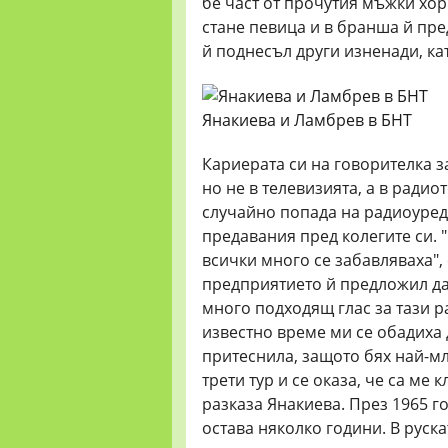
бе част от прочутия мъжки хор
стане певица и в бранша й пр
й поднесъл други изненади, ка
Янакиева и Ламбрев в БНТ
Кариерата си на говорителка з
но не в телевизията, а в радио
случайно попада на радиоуред
предавания пред колегите си. "
всички много се забавляваха",
предприятието й предложил да
много подходящ глас за тази р
известно време ми се обадиха д
притеснила, защото бях най-мл
трети тур и се оказа, че са ме 
разказа Янакиева. През 1965 г
остава няколко години. В руск