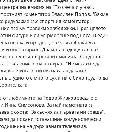
 централна емисия на "По света и у нас",
 спортният коментатор Владилен Попов. "Бяхме
се редувахме със спортния коментатор.
ние все му правехме забележки. През цялото
тни фигури и си мърмореше под носа. В един
една пешка и пръдна", разказва Янакиева.
ри и операторите. Двамата водещи все пак
мях, но едва довършили емисията. След това
а поведението си на екран. "Не искахме да
дилен и когато ни викнаха да даваме
т в студиото е много сух и ни е било трудно да
ворителката.
 от любимките на Тодор Живков заедно с
 и Инна Симеонова. За най-паметната си
зва с охота: "Закъснях за първата ни среща",
бвало да покани тогавашния комунистически
 годишнина на държавната телевизия.