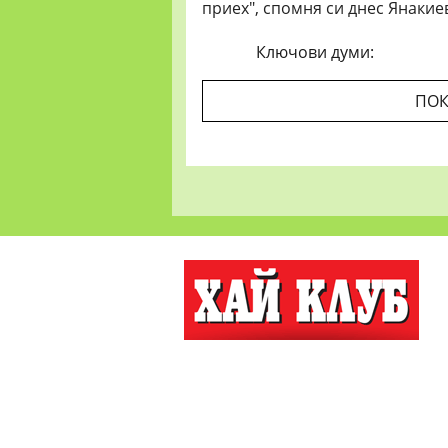
приех", спомня си днес Янакие
Ключови думи:
ПОК