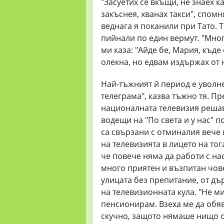
"Засуетих се вкъщи, не знаех ка
закъснея, хванах такси", спомн
веднага я поканили при Тато. 
пийнали по един вермут. "Много
ми каза: "Айде бе, Мария, къде
олекна, но едвам издържах от
Най-тъжният й период е уволне
телеграма", казва тъжно тя. П
националната телевизия решав
водещи на "По света и у нас" п
са свързани с отминалия вече
на телевизията в лицето на то
че повече няма да работи с на
много приятен и възпитан човек
улицата без препитание, от дъ
на телевизионната кула. "Не ми
пенсионирам. Взеха ме да обя
скучно, защото нямаше нищо о