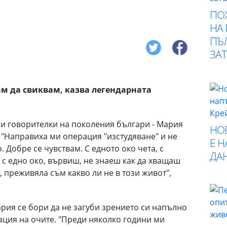
ПО
НА
ПЪ
ЗА
ам да свиквам, казва легендарната
и говорителки на поколения българи - Мария
НО
. "Направиха ми операция "изстудяване" и не
Е 
 Добре се чувствам. С едното око чета, с
ДА
 с едно око, вървиш, не знаеш как да хващаш
, преживяла съм какво ли не в този живот",
рия се бори да не загуби зрението си напълно
ация на очите. "Преди няколко години ми