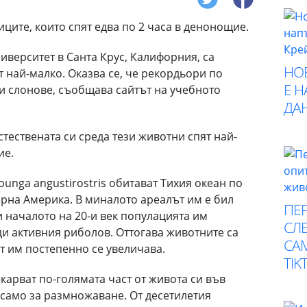
верситет в Санта Крус, Калифорния, са
НО
 най-малко. Оказва се, че рекордьори по
Е 
и слонове, съобщава сайтът на учебното
ДА
стествената си среда тези животни спят най-
ие.
unga angustirostris обитават Тихия океан по
рна Америка. В миналото ареалът им е бил
ПЕР
и началото на 20-и век популацията им
СЛЕ
и активния риболов. Оттогава животните са
СА
 им постепенно се увеличава.
TIK
арват по-голямата част от живота си във
а само за размножаване. От десетилетия