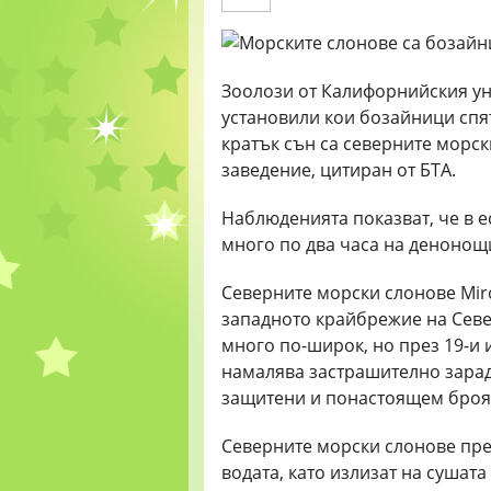
Зоолози от Калифорнийския уни
установили кои бозайници спят
кратък сън са северните морск
заведение, цитиран от БТА.
Наблюденията показват, че в е
много по два часа на денонощ
Северните морски слонове Miro
западното крайбрежие на Севе
много по-широк, но през 19-и 
намалява застрашително зарад
защитени и понастоящем броят
Северните морски слонове прек
водата, като излизат на сушат