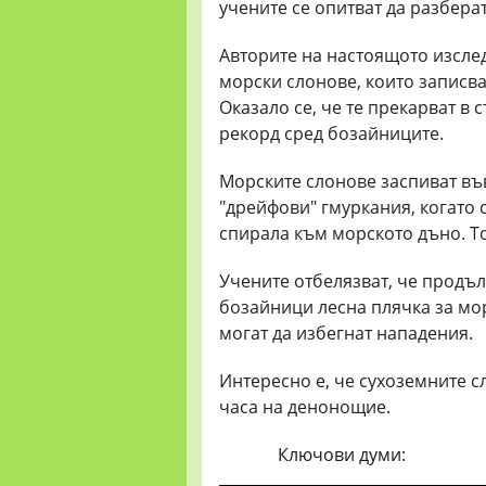
учените се опитват да разберат
Авторите на настоящото изслед
морски слонове, които записва
Оказало се, че те прекарват в с
рекорд сред бозайниците.
Морските слонове заспиват въ
"дрейфови" гмуркания, когато с
спирала към морското дъно. То
Учените отбелязват, че продъ
бозайници лесна плячка за мор
могат да избегнат нападения.
Интересно е, че сухоземните с
часа на денонощие.
Ключови думи: