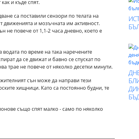
 как и къде спят.
ване са поставили сензори по телата на
ИСТ
т движенията и мозъчната им активност.
БЪ
ън не повече от 1,1-2 часа дневно, което е
в водата по време на така наречените
пират да се движат и бавно се спускат по
ва трае не повече от няколко десетки минути.
ДН
БЛИ
лжителният сън може да направи тези
ските хищници. Като са постоянно будни, те
ДИ
БЪ
лонове също спят малко - само по няколко