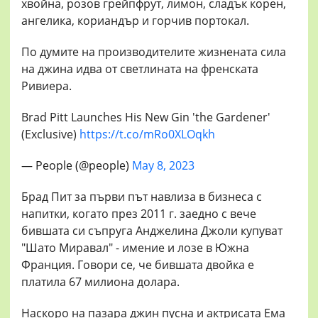
хвойна, розов грейпфрут, лимон, сладък корен,
ангелика, кориандър и горчив портокал.
По думите на производителите жизнената сила
на джина идва от светлината на френската
Ривиера.
Brad Pitt Launches His New Gin 'the Gardener'
(Exclusive)
https://t.co/mRo0XLOqkh
— People (@people)
May 8, 2023
Брад Пит за първи път навлиза в бизнеса с
напитки, когато през 2011 г. заедно с вече
бившата си съпруга Анджелина Джоли купуват
"Шато Миравал" - имение и лозе в Южна
Франция. Говори се, че бившата двойка е
платила 67 милиона долара.
Наскоро на пазара джин пусна и актрисата Ема