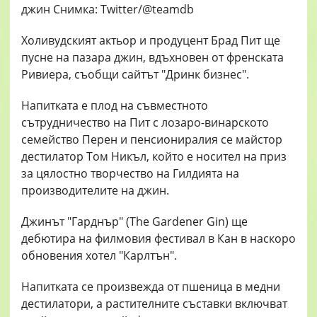
Холивудският актьор и продуцент Брад Пит ще
пусне на пазара джин, вдъхновен от френската
Ривиера, съобщи сайтът "Дринк бизнес".
Напитката е плод на съвместното
сътрудничество на Пит с лозаро-винарското
семейство Перен и пенсиониралия се майстор
дестилатор Том Никъл, който е носител на приз
за цялостно творчество на Гилдията на
производителите на джин.
Джинът "Гарднър" (The Gardener Gin) ще
дебютира на филмовия фестивал в Кан в наскоро
обновения хотел "Карлтън".
Напитката се произвежда от пшеница в медни
дестилатори, а растителните съставки включват