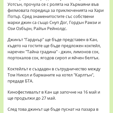
Уотсън, прочула се с ролята на Хърмаяни във
филмовата поредица за приключенията на Хари
Потър. Сред знаменитостите със собствени
марки джин са също Снуп Дог, Гордън Рамзи и
Ози Озбърн, Райън Рейнолдс.
Джинът "Гарднър" ще бъде представен в Кан,
където на гостите ще бъде предложен коктейл,
наречен "Тайна градина" - джин, лимонов сок,
портокалов сок, ягодов сироп и яйчен белтък.
Коктейлът е създаден в сътрудничество между
Том Никол и барманите на хотел "Карлтън",
предаде БТА.
Кинофестивалът в Кан ще започне на 16 май и
ще продължи до 27 май.
След това джинът ще бъде пуснат на пазара в