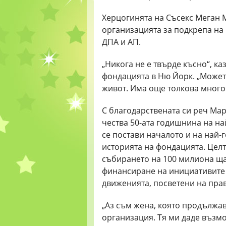
Херцогинята на Съсекс Меган 
организацията за подкрепа на
ДПА и АП.
„Никога не е твърде късно“, ка
фондацията в Ню Йорк. „Может
живот. Има още толкова много
С благодарствената си реч Мар
чества 50-ата годишнина на на
се постави началото и на най-
историята на фондацията. Целт
събирането на 100 милиона ща
финансиране на инициативите 
движенията, посветени на прав
„Аз съм жена, която продължав
организация. Тя ми даде възмо