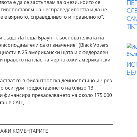
ПЕР
вота е да се застъпвам за онези, които се
отивопоставям на несправедливостта и да не
СЛЕ
ое е вярното, справедливото и правилното“,
СА
TIK
чи също ЛаТоша Браун - съоснователката на
асоподаватели са от значение“ (Black Voters
бщности в 25 американски щата и с федерален
пи правото на глас на чернокожи американски
ИСТ
БЪ
астват във филантропска дейност също и чрез
то осигури предоставянето на близо 13
и финансира презаселването на около 175 000
тан в САЩ.
АЖИ КОМЕНТАРИТЕ