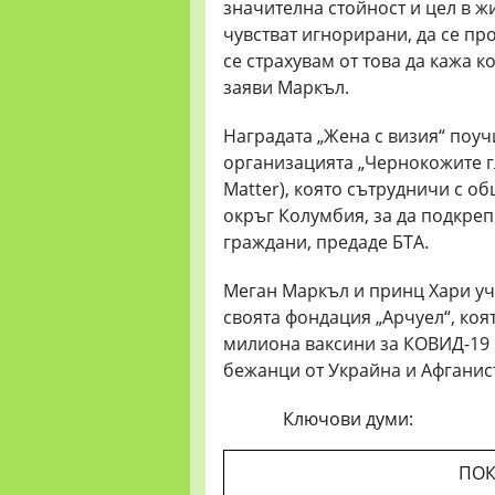
значителна стойност и цел в жи
чувстват игнорирани, да се пр
се страхувам от това да кажа к
заяви Маркъл.
Наградата „Жена с визия“ поу
организацията „Чернокожите гл
Matter), която сътрудничи с о
окръг Колумбия, за да подкре
граждани, предаде БТА.
Меган Маркъл и принц Хари уч
своята фондация „Арчуел“, коя
милиона ваксини за КОВИД-19 
бежанци от Украйна и Афганис
Ключови думи:
ПОК