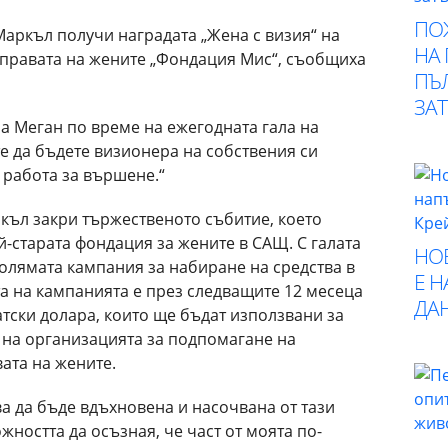
ПО
Маркъл получи наградата „Жена с визия“ на
НА
 правата на жените „Фондация Мис“, съобщиха
ПЪ
ЗА
за Меган по време на ежегодната гала на
е да бъдете визионера на собствения си
 работа за вършене.“
къл закри тържественото събитие, което
й-старата фондация за жените в САЩ. С галата
НО
голямата кампания за набиране на средства в
Е 
а на кампанията е през следващите 12 месеца
ДА
тски долара, които ще бъдат използвани за
на организацията за подпомагане на
ата на жените.
а да бъде вдъхновена и насочвана от тази
жността да осъзная, че част от моята по-