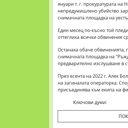
януари т. г. прокуратурата на
непредумишлено убийство зара
снимачната площадка на уестъ
Един месец по-късно той плед
оттеглиха всички обвинения с
Останаха обаче обвиненията, 
снимачната площадка на "Ръжда"
предварително изслушване в съ
През есента на 2022 г. Алек Б
на загиналата операторка. Спо
присъединява към екипа на фи
Ключови думи:
ПОК