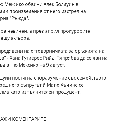
 Ню Мексико обвини Алек Болдуин в
ди произведения от него изстрел на
рна "Ръжда".
ира невинен, а през април прокурорите
рещу актьора.
предявени на отговорничката за оръжията на
 - Хана Гутиерес Рийд. Тя трябва да се яви на
д в Ню Мексико на 9 август.
олдуин постигна споразумение със семейството
ред него съпругът й Матю Хъчинс се
лма като изпълнителен продуцент.
АЖИ КОМЕНТАРИТЕ