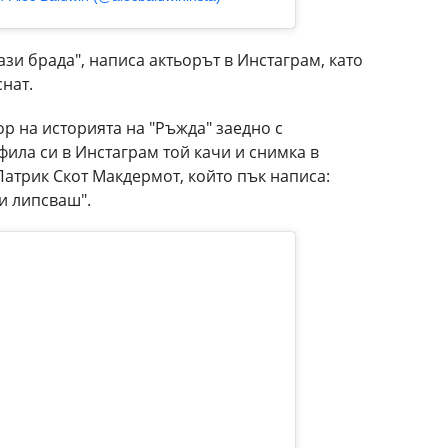
ази брада", написа актьорът в Инстаграм, като
нат.
ор на историята на "Ръжда" заедно с
ила си в Инстаграм той качи и снимка в
Патрик Скот Макдермот, който пък написа:
ми липсваш".