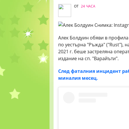
ОТ
24 ЧАСА
Алек Болдуин обяви в профила 
по уестърна "Ръжда" ("Rust"),
2021 г. беше застреляна опер
издание на сп. "Варайъти".
След фаталния инцидент ра
миналия месец.