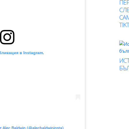
ПЕР
СЛЕ
СА
TIK
бликация в Instagram.
ИСТ
БЪ
 Alec Baldwin (@alecbaldwininsta)