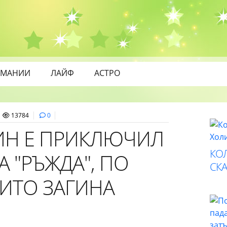
МАНИИ
ЛАЙФ
АСТРО
13784
0
ИН Е ПРИКЛЮЧИЛ
КО
 "РЪЖДА", ПО
СК
ОИТО ЗАГИНА