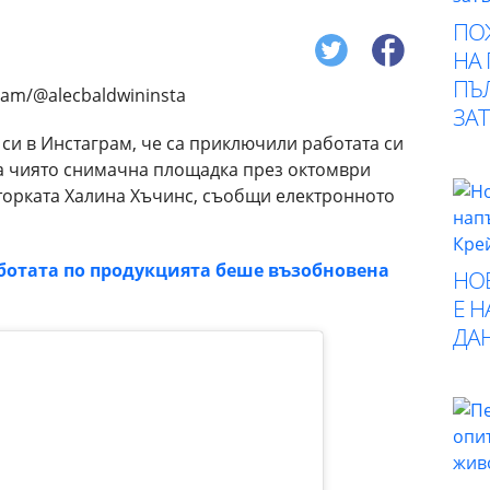
ПО
НА
ПЪ
ЗА
си в Инстаграм, че са приключили работата си
 на чиято снимачна площадка през октомври
аторката Халина Хъчинс, съобщи електронното
ботата по продукцията беше възобновена
НО
Е 
ДА