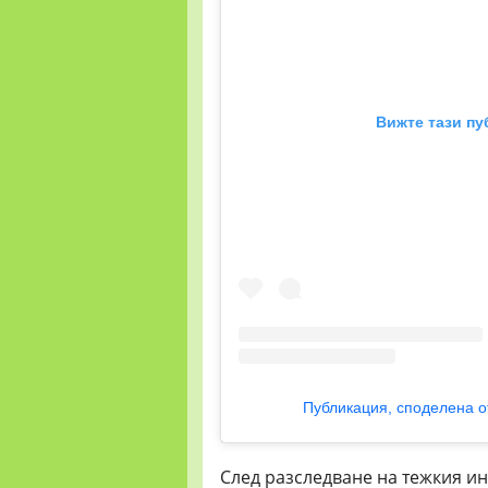
Вижте тази пу
Публикация, споделена от
След разследване на тежкия ин