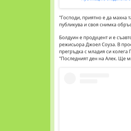
"Господи, приятно е да махна т
публикува и своя снимка обръс
Болдуин е продуцент и е съавт
режисьора Джоел Соуза. В проф
прегръдка с младия си колега 
"Последният ден на Алек. Ще 