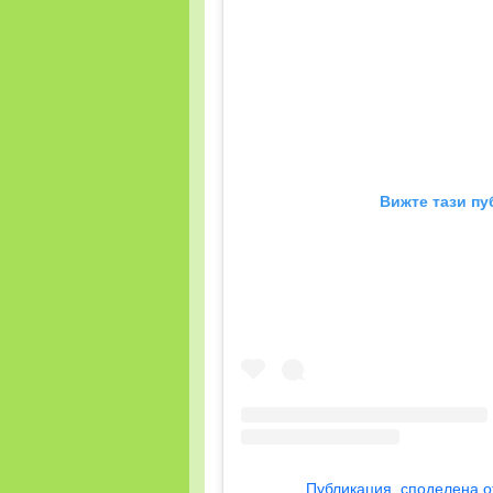
Вижте тази пу
Публикация, споделена от