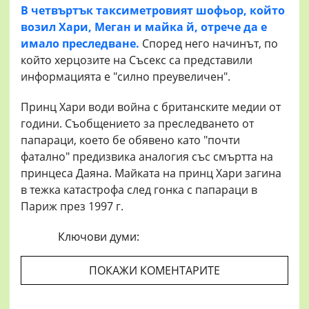
В четвъртък таксиметровият шофьор, който
возил Хари, Меган и майка й, отрече да е
имало преследване.
Според него начинът, по
който херцозите на Съсекс са представили
информацията е "силно преувеличен".
Принц Хари води война с британските медии от
години. Съобщението за преследването от
папараци, което бе обявено като "почти
фатално" предизвика аналогия със смъртта на
принцеса Даяна. Майката на принц Хари загина
в тежка катастрофа след гонка с папараци в
Париж през 1997 г.
Ключови думи:
ПОКАЖИ КОМЕНТАРИТЕ