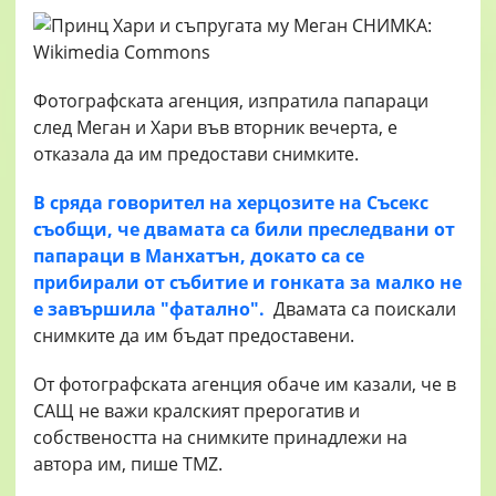
Фотографската агенция, изпратила папараци
след Меган и Хари във вторник вечерта, е
отказала да им предостави снимките.
В сряда говорител на херцозите на Съсекс
съобщи, че двамата са били преследвани от
папараци в Манхатън, докато са се
прибирали от събитие и гонката за малко не
е завършила "фатално".
Двамата са поискали
снимките да им бъдат предоставени.
От фотографската агенция обаче им казали, че в
САЩ не важи кралският прерогатив и
собствеността на снимките принадлежи на
автора им, пише TMZ.