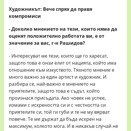
Художникът: Вече спрях да правя
компромиси
- Доколко мнението на тези, които няма да
оценят положително работата ви, е от
значение за вас, г-н Рашидов?
- Интересуват ме тези, които ще го харесат,
защото това е онзи елит от нацията, който има
отношение към изкуството. Тяхното мнение е
много важно за един артист и художник. И
разбира се, най-важно е мнението на
приятелите, защото това е съдът, който
произнася присъдата. Ако човек не успее,
измами с искреността си и с честността си
приятелите си, той ги губи и те не му вярват
повече. Те ме държат да бъда искрен на
максимум, колкото мога. И в никакъв случай не