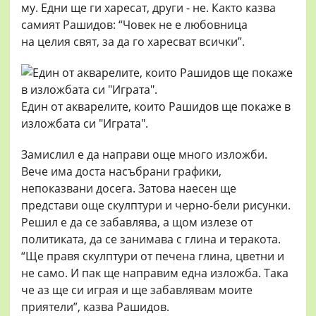
му. Едни ще ги харесат, други - не. Както казва
самият Рашидов: “Човек не е любовница
на целия свят, за да го харесват всички”.
Един от акварелите, които Рашидов ще покаже в
изложбата си "Играта".
Замислил е да направи още много изложби.
Вече има доста насъбрани графики,
непоказвани досега. Затова наесен ще
представи още скулптури и черно-бели рисунки.
Решил е да се забавлява, а щом излезе от
политиката, да се занимава с глина и теракота.
“Ще правя скулптури от печена глина, цветни и
не само. И пак ще направим една изложба. Така
че аз ще си играя и ще забавлявам моите
приятели”, казва Рашидов.