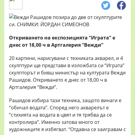
Откриването на експозицията “Играта” е
днес от 18,00 ч в Артгалерия “Вежди”
20 картини, нарисувани с техниката акварел, и 4
скулптури ще представи в изложбата си “Играта”
скулпторът и бивш министър на културата Вежди
Рашидов. Откриването е днес от 18,00 ч в
Артгалерия “Вежди”.
Рашидов избира тази техника, защото винаги е
“обичал водата”. Според него акварелът е
“стихията на водата в цвят и тя трябва да се
контролира”. Именно затова много от
художниците я избягват. “Отдавна се заигравам с