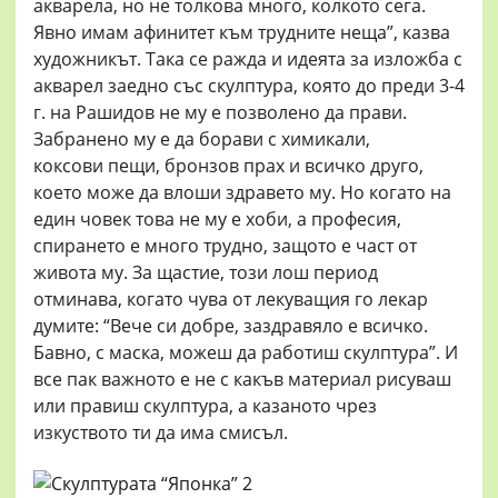
акварела, но не толкова много, колкото сега.
Явно имам афинитет към трудните неща”, казва
художникът. Така се ражда и идеята за изложба с
акварел заедно със скулптура, която до преди 3-4
г. на Рашидов не му е позволено да прави.
Забранено му е да борави с химикали,
коксови пещи, бронзов прах и всичко друго,
което може да влоши здравето му. Но когато на
един човек това не му е хоби, а професия,
спирането е много трудно, защото е част от
живота му. За щастие, този лош период
отминава, когато чува от лекуващия го лекар
думите: “Вече си добре, заздравяло е всичко.
Бавно, с маска, можеш да работиш скулптура”. И
все пак важното е не с какъв материал рисуваш
или правиш скулптура, а казаното чрез
изкуството ти да има смисъл.