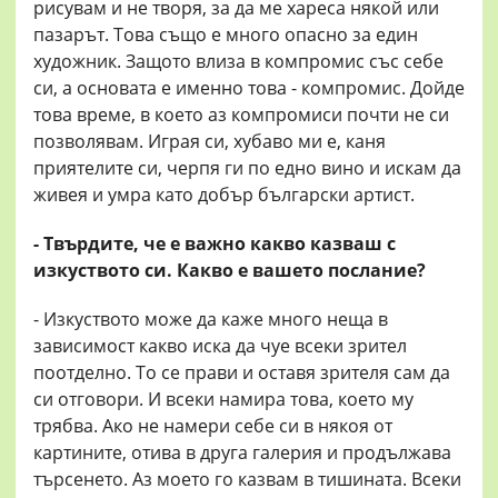
рисувам и не творя, за да ме хареса някой или
пазарът. Това също е много опасно за един
художник. Защото влиза в компромис със себе
си, а основата е именно това - компромис. Дойде
това време, в което аз компромиси почти не си
позволявам. Играя си, хубаво ми е, каня
приятелите си, черпя ги по едно вино и искам да
живея и умра като добър български артист.
- Твърдите, че е важно какво казваш с
изкуството си. Какво е вашето послание?
- Изкуството може да каже много неща в
зависимост какво иска да чуе всеки зрител
поотделно. То се прави и оставя зрителя сам да
си отговори. И всеки намира това, което му
трябва. Ако не намери себе си в някоя от
картините, отива в друга галерия и продължава
търсенето. Аз моето го казвам в тишината. Всеки