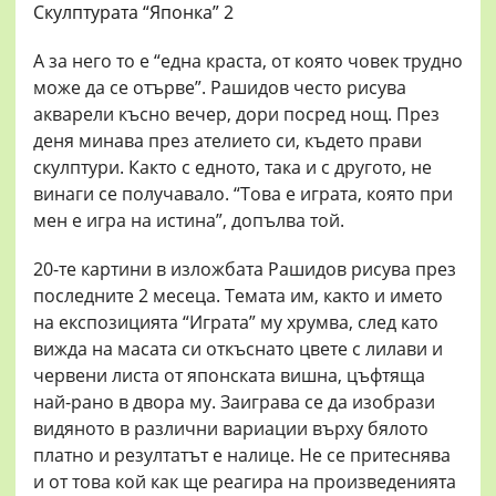
Скулптурата “Японка” 2
А за него то е “една краста, от която човек трудно
може да се отърве”. Рашидов често рисува
акварели късно вечер, дори посред нощ. През
деня минава през ателието си, където прави
скулптури. Както с едното, така и с другото, не
винаги се получавало. “Това е играта, която при
мен е игра на истина”, допълва той.
20-те картини в изложбата Рашидов рисува през
последните 2 месеца. Темата им, както и името
на експозицията “Играта” му хрумва, след като
вижда на масата си откъснато цвете с лилави и
червени листа от японската вишна, цъфтяща
най-рано в двора му. Заиграва се да изобрази
видяното в различни вариации върху бялото
платно и резултатът е налице. Не се притеснява
и от това кой как ще реагира на произведенията