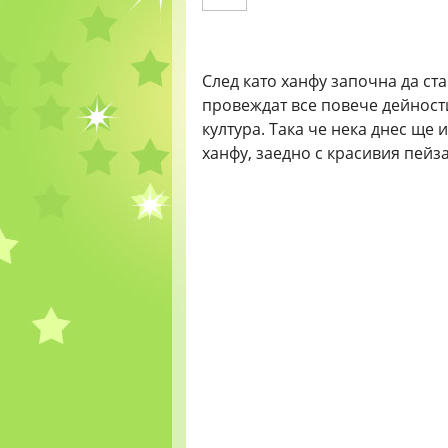
След като ханфу започна да ст
провеждат все повече дейност
култура. Така че нека днес ще
ханфу, заедно с красивия пейз