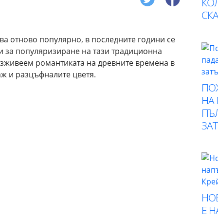
КО
СК
ава отново популярно, в последните години се
и за популяризиране на тази традиционна
 изживеем романтиката на древните времена в
аж и разцъфналите цветя.
ПО
НА
ПЪ
ЗА
НО
Е 