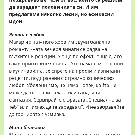
да зарадват половинката си. И им
предлагаме няколко лесни, но ефикасни
идеи.
Ястия с любов
Макар че на много хора им звучи банално,
романтичната вечеря винаги се радва на
възхитени реакции. А още по-ефектно ще е, ако
сами приготвите ястията. Ако нямате много опит
в кулинарията, се спрете на прости и изпитани
рецепти, подправени с огромно количество
любов. Убедени сме, че няма човек, който не
може да направи салата или сандвичи с
фантазия. Сервирайте с фразата „Специално за
теб" или „исках да те зарадвам". И не забравяйте
да гарнирате с усмивка.
Мили бележки
Може да записвате комплиментите си към него,