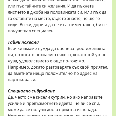
или пък тайните си желания. И да пъхнете
листчето в джоба на половинката си. Или пък да
го оставите на място, където знаете, че ще го
види. Всеки, дори и да не е сантиментален, би се
почувствал специален.
Тайни похвали
Всички имаме нужда да оценяват достиженията
ни, но когато похвалиш някого, когато той уж не
чува, удоволствието е още по-голямо.
Например, докато разговаряте със свой приятел,
да вметнете нещо положително по адрес на
партньора си.
Специално събуждане
Да, често сме кисели сутрин, но ако направите
усилие и превъзмогнете идеята, че ви се спи,
може да се получи доста приятна изненада.
Нежните целувки и милите думи ще помогнат да