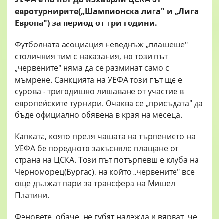
евротурнирите(„Шампионска лига" и „Лига
Европа") за период от три години.
Футболната асоциация неведнъж „плашеше"
столичния тим с наказания, но този път
„червените" няма да се разминат само с
мъмрене. Санкцията на УЕФА този път ще е
сурова - тригодишно лишаване от участие в
европейските турнири. Очаква се „присъдата" да
бъде официално обявена в края на месеца.
Капката, която преля чашата на търпението на
УЕФА бе поредното закъсняло плащане от
страна на ЦСКА. Този път потърпевш е клуба на
Черноморец(Бургас), на който „червените" все
още дължат пари за трансфера на Мишел
Платини.
Феновете, обаче, не губят надежда и вярват, че