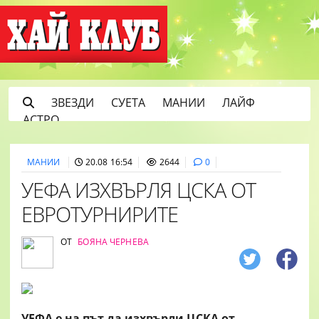
ЗВЕЗДИ
СУЕТА
МАНИИ
ЛАЙФ
АСТРО
МАНИИ
20.08 16:54
2644
0
УЕФА ИЗХВЪРЛЯ ЦСКА ОТ
ЕВРОТУРНИРИТЕ
ОТ
БОЯНА ЧЕРНЕВА
УЕФА е на път да изхвърли ЦСКА от