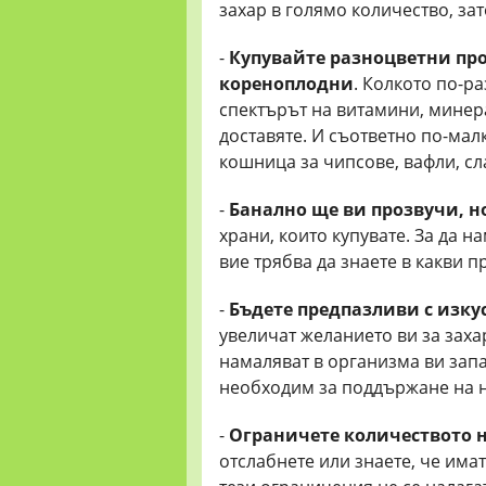
захар в голямо количество, зат
-
Купувайте разноцветни про
кореноплодни
. Колкото по-р
спектърът на витамини, минера
доставяте. И съответно по-мал
кошница за чипсове, вафли, сл
-
Банално ще ви прозвучи, но
храни, които купувате. За да н
вие трябва да знаете в какви п
-
Бъдете предпазливи с изку
увеличат желанието ви за заха
намаляват в организма ви запа
необходим за поддържане на н
-
Ограничете количеството н
отслабнете или знаете, че имат