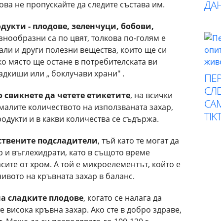
ДА
ова не пропускайте да следите състава им.
дукти - плодове, зеленчуци, бобови,
азнообразни са по цвят, толкова по-голям е
ли и други полезни вещества, които ще си
ко място ще остане в потребителската ви
адкиши или „ боклучави храни" .
ПЕР
СЛЕ
 свикнете да четете етикетите
, на всички
СА
амалите количеството на използваната захар,
TIK
родукти и в какви количества се съдържа.
ствените подсладители
, тъй като те могат да
р и въглехидрати, като в същото време
сите от хром. А той е микроелементът, който е
ивото на кръвната захар в баланс.
а сладките плодове
, когато се налага да
е висока кръвна захар. Ако сте в добро здраве,