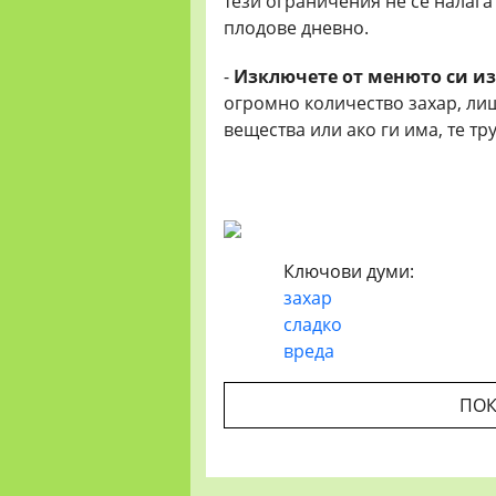
тези ограничения не се налагат
плодове дневно.
-
Изключете от менюто си из
огромно количество захар, лиш
вещества или ако ги има, те тр
Ключови думи:
захар
сладко
вреда
ПОК