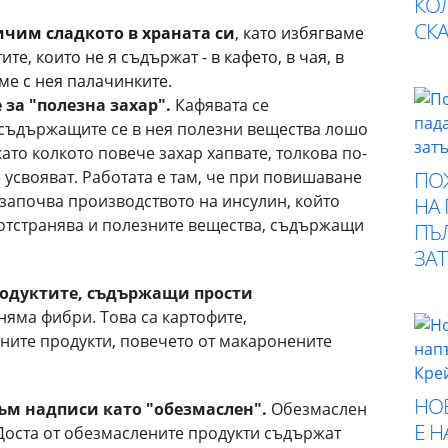
КО
СК
чим сладкото в храната си
, като избягваме
те, които не я съдържат - в кафето, в чая, в
ме с нея палачинките.
 за "полезна захар".
Кафявата се
 съдържащите се в нея полезни вещества лошо
като колкото повече захар хапвате, толкова по-
ПО
усвояват. Работата е там, че при повишаване
, започва производството на инсулин, който
НА
 отстранява и полезните вещества, съдържащи
ПЪ
ЗА
родуктите, съдържащи прости
 няма фибри. Това са картофите,
ените продукти, повечето от макаронените
НО
ъм надписи като "обезмаслен".
Обезмаслен
Е 
Доста от обезмаслените продукти съдържат