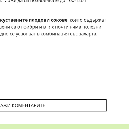
. Може да си позволявате до 100-120 г
куствените плодови сокове
, които съдържат
ени са от фибри и в тях почти няма полезни
удно се усвояват в комбинация със захарта.
АЖИ КОМЕНТАРИТЕ