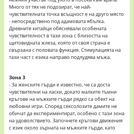
Много от тях не подозират, че най-
чувствителната точка всъщност е на друго място
- непосредствено под адамовата ябълка.
Древните китайци обяснявали особената
чувствителност в тази зона с близостта на
щитовидната жлеза, която от своя страна е
свързана с половата функция. Стимулацията на
тази част с езика направо подлудява мъжа.
Зона 3
- За женските гърди е известно, че са доста
чувствителни на ласки, докато малките тъмни
кръгове на мъжките гърди рядко са обект на
любовни игри. Според сексолозите дамите не
обичат да експериментират, особено с тази зона
на удоволствието. Започнете кръгови движения
с език около зърната на мъжките гърди, като