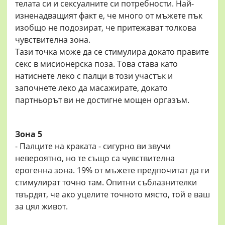
телата си и сексуалните си потребности. Най-
изненадващият факт е, че много от мъжете пък
изобщо не подозират, че притежават толкова
чувствителна зона.
Тази точка може да се стимулира докато правите
секс в мисионерска поза. Това става като
натиснете леко с палци в този участък и
започнете леко да масажирате, докато
партньорът ви не достигне мощен оргазъм.
Зона 5
- Палците на краката - сигурно ви звучи
невероятно, но те също са чувствителна
ерогенна зона. 19% от мъжете предпочитат да ги
стимулират точно там. Опитни съблазнителки
твърдят, че ако уцелите точното място, той е ваш
за цял живот.