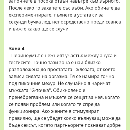
започнете в посока отвън навътре към зърното.
После леко го захапете със зъби. Ако обичате да
експериментирате, пъхнете в устата си за
секунди бучка лед, непосредствено преди сеанса
и вижте какво ще се случи.
Зона 4
- Перинеумът е нежният участък между ануса и
тестисите. Точно тази зона е най-близко
разположена до простатата - жлезата, от която
зависи силата на оргазма. Тя се намира точно
под пикочния мехур. Не случайно я наричат
мъжката "G-точка". Обикновено е
пренебрегвана и мъжете се сещат за нея, когато
се появи проблем или когато тя спре да
функционира. Ако жените я стимулират
правилно, ще се убедят колко вълнуващ може да
бъде сексът, когато партньорите познават добре