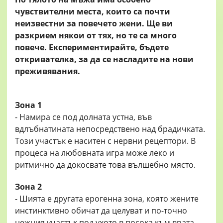
чувствителни места, които са почти
неизвестни за повечето жени. Ще ви
разкрием някои от тях, но те са много
повече. Експериментирайте, бъдете
откривателка, за да се насладите на нови
преживявания.
Зона 1
- Намира се под долната устна, във
вдлъбнатината непосредствено над брадичката.
Този участък е наситен с нервни рецептори. В
процеса на любовната игра може леко и
ритмично да докосвате това вълшебно място.
Зона 2
- Шията е другата ерогенна зона, която жените
инстинктивно обичат да целуват и по-точно
нежния участък под ухото в посока към врата.