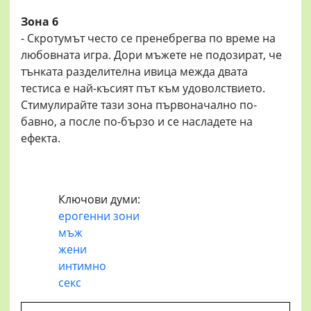
Зона 6
- Скротумът често се пренебрегва по време на
любовната игра. Дори мъжете не подозират, че
тънката разделителна ивица межда двата
тестиса е най-късият път към удоволствието.
Стимулирайте тази зона първоначално по-
бавно, а после по-бързо и се насладете на
ефекта.
Ключови думи:
ерогенни зони
мъж
жени
интимно
секс