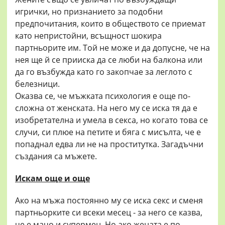
игрички, но признанието за подобни
предпочитания, които в обществото се приемат
като непристойни, всъщност шокира
партньорите им. Той не може и да допусне, че на
нея ще й се прииска да се люби на балкона или
да го възбужда като го закопчае за леглото с
белезници.
Оказва се, че мъжката психология е още по-
сложна от женската. На него му се иска тя да е
изобретателна и умела в секса, но когато това се
случи, си плюе на петите и бяга с мисълта, че е
попаднал едва ли не на проститутка. Загадъчни
създания са мъжете.
Искам още и още
Ако на мъжа постоянно му се иска секс и сменя
партньорките си всеки месец - за него се казва,
че е мачо и супермен. Но ако жената е по-