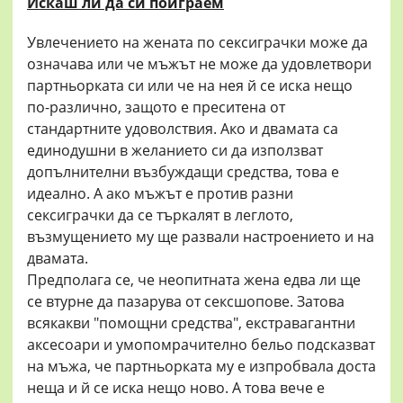
Искаш ли да си поиграем
Увлечението на жената по сексиграчки може да
означава или че мъжът не може да удовлетвори
партньорката си или че на нея й се иска нещо
по-различно, защото е преситена от
стандартните удоволствия. Ако и двамата са
единодушни в желанието си да използват
допълнителни възбуждащи средства, това е
идеално. А ако мъжът е против разни
сексиграчки да се търкалят в леглото,
възмущението му ще развали настроението и на
двамата.
Предполага се, че неопитната жена едва ли ще
се втурне да пазарува от сексшопове. Затова
всякакви "помощни средства", екстравагантни
аксесоари и умопомрачително бельо подсказват
на мъжа, че партньорката му е изпробвала доста
неща и й се иска нещо ново. А това вече е