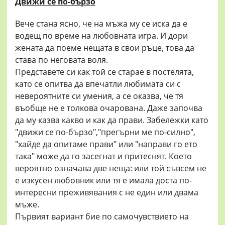
Движи се по-бързо
Вече стана ясно, че на мъжа му се иска да е
водещ по време на любовната игра. И дори
жената да поеме нещата в свои ръце, това да
става по неговата воля.
Представете си как той се старае в постелята,
като се опитва да впечатли любимата си с
невероятните си умения, а се оказва, че тя
въобще не е толкова очарована. Даже започва
да му казва какво и как да прави. Забележки като
"движи се по-бързо","прегърни ме по-силно",
"хайде да опитаме прави" или "направи го ето
така" може да го засегнат и притеснят. Което
вероятно означава две неща: или той съвсем не
е изкусен любовник или тя е имала доста по-
интересни преживявания с не един или двама
мъже.
Първият вариант бие по самочувствието на