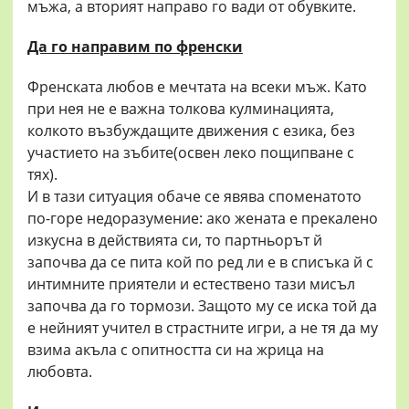
мъжа, а вторият направо го вади от обувките.
Да го направим по френски
Френската любов е мечтата на всеки мъж. Като
при нея не е важна толкова кулминацията,
колкото възбуждащите движения с езика, без
участието на зъбите(освен леко пощипване с
тях).
И в тази ситуация обаче се явява споменатото
по-горе недоразумение: ако жената е прекалено
изкусна в действията си, то партньорът й
започва да се пита кой по ред ли е в списъка й с
интимните приятели и естествено тази мисъл
започва да го тормози. Защото му се иска той да
е нейният учител в страстните игри, а не тя да му
взима акъла с опитността си на жрица на
любовта.