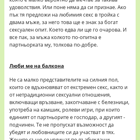
удоволствия. Или поне няма да си признае. Ако
пък тя предложи на любимия секс в тройка с
двама мъже, за него това ще е знак за богат
сексуален опит. Което едва ли ще го очарова. И
все пак, за мъжа колкото по-опитна е
партньорката му, толкова по-добре.
Люби ме на балкона
Не са малко представителите на силния пол,
които се вдъхновяват от екстремен секс, както и
от нетрадиционни сексуални отношения,
включващи връзване, закопчаване с белезници,
употреба на камшик, ролеви игри, при които
единият от партньорите е господар, а другият -
подчинен. Те не пропускат възможност да
убедят и любовниците си да участват в тях.
Жените също се увличат по възбуждащи