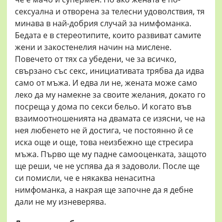
сексуална и отворена за телесни удоволствия, тя
минава в най-добрия случай за нимфоманка.
Бедата е в стереотипите, които развиват самите
жени и закостенелия начин на мислене.
Повечето от тях са убедени, че за всичко,
свързано със секс, инициативата трябва да идва
само от мъжа. И едва ли не, жената може само
леко да му намекне за своите желания, докато го
посреща у дома по секси бельо. И когато във
взаимоотношенията на двамата се изясни, че на
нея любенето не й достига, че постоянно й се
иска още и още, това неизбежно ще стресира
мъжа. Първо ще му падне самооценката, защото
ще реши, че не успява да я задоволи. После ще
си помисли, че е някаква ненаситна
нимфоманка, а накрая ще започне да я дебне
дали не му изневерява.