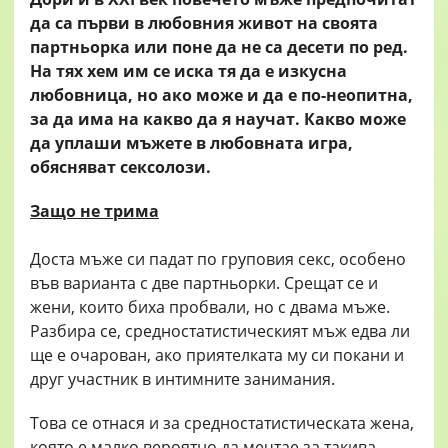
да са първи в любовния живот на своята
партньорка или поне да не са десети по ред.
На тях хем им се иска тя да е изкусна
любовница, но ако може и да е по-неопитна,
за да има на какво да я научат. Какво може
да уплаши мъжете в любовната игра,
обясняват сексолози.
Защо не трима
Доста мъже си падат по груповия секс, особено
във варианта с две партньорки. Срещат се и
жени, които биха пробвали, но с двама мъже.
Разбира се, средностатистическият мъж едва ли
ще е очарован, ако приятелката му си покани и
друг участник в интимните занимания.
Това се отнася и за средностатистическата жена,
която е малко вероятно да мечтае за такива