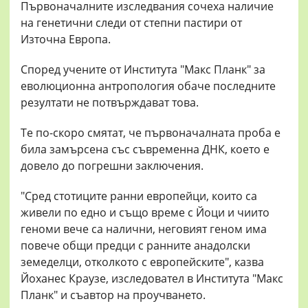
Първоначалните изследвания сочеха наличие
на генетични следи от степни пастири от
Източна Европа.
Според учените от Института "Макс Планк" за
еволюционна антропология обаче последните
резултати не потвърждават това.
Те по-скоро смятат, че първоначалната проба е
била замърсена със съвременна ДНК, което е
довело до погрешни заключения.
"Сред стотиците ранни европейци, които са
живели по едно и също време с Йоци и чиито
геноми вече са налични, неговият геном има
повече общи предци с ранните анадолски
земеделци, отколкото с европейските", казва
Йоханес Краузе, изследовател в Института "Макс
Планк" и съавтор на проучването.