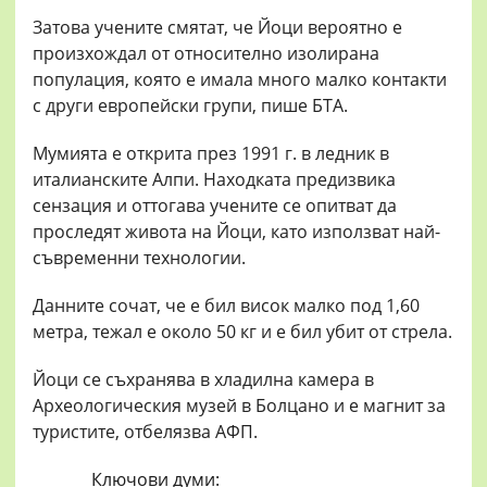
Затова учените смятат, че Йоци вероятно е
произхождал от относително изолирана
популация, която е имала много малко контакти
с други европейски групи, пише БТА.
Мумията е открита през 1991 г. в ледник в
италианските Алпи. Находката предизвика
сензация и оттогава учените се опитват да
проследят живота на Йоци, като използват най-
съвременни технологии.
Данните сочат, че е бил висок малко под 1,60
метра, тежал е около 50 кг и е бил убит от стрела.
Йоци се съхранява в хладилна камера в
Археологическия музей в Болцано и е магнит за
туристите, отбелязва АФП.
Ключови думи: