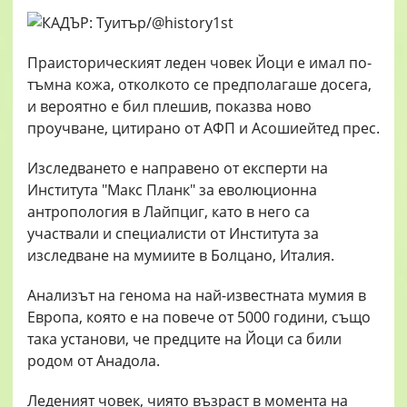
Праисторическият леден човек Йоци е имал по-
тъмна кожа, отколкото се предполагаше досега,
и вероятно е бил плешив, показва ново
проучване, цитирано от АФП и Асошиейтед прес.
Изследването е направено от експерти на
Института "Макс Планк" за еволюционна
антропология в Лайпциг, като в него са
участвали и специалисти от Института за
изследване на мумиите в Болцано, Италия.
Анализът на генома на най-известната мумия в
Европа, която е на повече от 5000 години, също
така установи, че предците на Йоци са били
родом от Анадола.
Леденият човек, чиято възраст в момента на