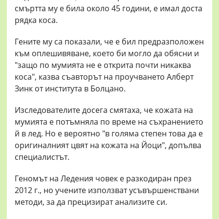
смъртта му е била около 45 години, е имал доста
рядка коса.
Гените му са показали, че е бил предразположен
към оплешивяване, което би могло да обясни и
"защо по мумията не е открита почти никаква
коса", казва съавторът на проучването Алберт
Зинк от института в Болцано.
Изследователите досега смятаха, че кожата на
мумията е потъмняла по време на съхранението
й в лед. Но е вероятно "в голяма степен това да е
оригиналният цвят на кожата на Йоци", допълва
специалистът.
Геномът на Ледения човек е разкодиран през
2012 г., но учените използват усъвършенствани
методи, за да прецизират анализите си.