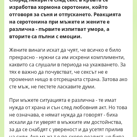
изработва хормона серотонин, който
отговоря за съня и отпускането. Реакцията
на серотонина при мъжете и жените е
различна - първите изпитват умора, а
вторите са пълни с емоции.
Жените винаги искат да чуят, че всичко е било
прекрасно - нужни са им искрени комплименти,
каквито са слушали в периода на ухажването. За
тях е важно да почувстват, че сексът не е
променил нищо в отсрещната страна. Затова ако
сте мъж, не пестете ласкавите думи.
При мъжете ситуацията е различна - те имат
нужда от храна и сън след любовния акт. Но това
не означава, е нямат нужда да говорят - биха
искали да ги уверят в мъжките им достойнства,
за да се снабдят с увереност и да усетят прилив
на сили. Ако мъжът е по-скоро реалист, не бива