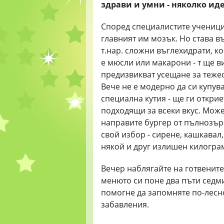
здрави и умни - няколко ид
Според специалистите ученицит
главният им мозък. Но става въ
т.нар. сложни въглехидрати, к
е мюсли или макарони - т ще ви
предизвикват усещане за тежес
Вече не е модерно да си купува
специална кутия - ще ги откри
подходящи за всеки вкус. Може
направите бургер от пълнозърн
свой избор - сирене, кашкавал,
някой и друг излишен килограм
Вечер наблягайте на готвените 
менюто си поне два пъти седми
помогне да запомняте по-лесно
забавления.