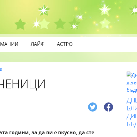
МАНИИ
ЛАЙФ
АСТРО
0
УЧЕНИЦИ
ДН
БЛИ
ДИ
БЪ
та години, за да ви е вкусно, да сте