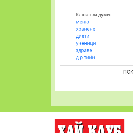
Ключови думи:
меню
хранене
диети
ученици
здраве
д р тийн
ПОК