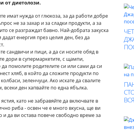
еи от диетолози.
е имат нужда от глюкоза, за да работи добре
прос не за захар и за сладки продукти, а за
оито се разграждат бавно. Най-добрата закуска
ЧЕ
 дадат енергия през целия ден, без да
ДЖА
т.
ПО
те сандвичи и пици, а да си носите обяд в
ете дори в супермаркетите, с щампи,
 да помолите родителите си или сами да си
ест хляб, в който да сложите продукти по
 колбаси, зеленчуци. Ако искате да свалите
ПА
, всеки ден хапвайте по една ябълка.
СТО
ВСЯ
ястия, като не забравяйте да включвате в
чно риба - освен че е много вкусна, ще ви
 и да ви остава повече свободно време за