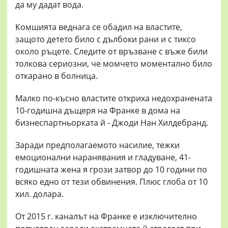
да му дадат вода.
Комшията веднага се обадил на властите,
защото детето било с дълбоки рани и с тиксо
около ръцете. Следите от връзване с въже били
толкова сериозни, че момчето моментално било
откарано в болница.
Малко по-късно властите откриха недохранената
10-годишна дъщеря на Франке в дома на
бизнеспартньорката й - Джоди Нан Хилдебранд.
Заради предполагаемото насилие, тежки
емоционални наранявания и гладуване, 41-
годишната жена я грози затвор до 10 години по
всяко едно от тези обвинения. Плюс глоба от 10
хил. долара.
От 2015 г. каналът на Франке е изключително