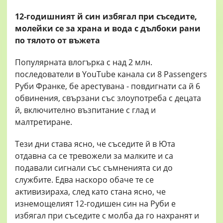
12-годишният й син избягал при съседите,
молейки се за храна и вода с дълбоки рани
по тялото от въжета
Популярната влогърка с над 2 млн.
последователи в YouTube канала си 8 Passengers
Руби Франке, бе арестувана - повдигнати са й 6
обвинения, свързани със злоупотреба с децата
й, включително възпитание с глад и
малтретиране.
Тези дни става ясно, че съседите й в Юта
отдавна са се тревожели за малките и са
подавали сигнали със съмненията си до
службите. Едва наскоро обаче те се
активизираха, след като стана ясно, че
изнемощелият 12-годишен син на Руби е
избягал при съседите с молба да го нахранят и