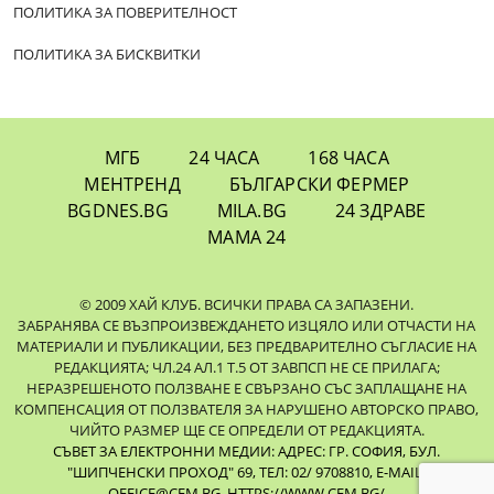
ПОЛИТИКА ЗА ПОВЕРИТЕЛНОСТ
ПОЛИТИКА ЗА БИСКВИТКИ
МГБ
24 ЧАСА
168 ЧАСА
МЕНТРЕНД
БЪЛГАРСКИ ФЕРМЕР
BGDNES.BG
MILA.BG
24 ЗДРАВЕ
МАМА 24
© 2009 ХАЙ КЛУБ. ВСИЧКИ ПРАВА СА ЗАПАЗЕНИ.
ЗАБРАНЯВА СЕ ВЪЗПРОИЗВЕЖДАНЕТО ИЗЦЯЛО ИЛИ ОТЧАСТИ НА
МАТЕРИАЛИ И ПУБЛИКАЦИИ, БЕЗ ПРЕДВАРИТЕЛНО СЪГЛАСИЕ НА
РЕДАКЦИЯТА; ЧЛ.24 АЛ.1 Т.5 ОТ ЗАВПСП НЕ СЕ ПРИЛАГА;
НЕРАЗРЕШЕНОТО ПОЛЗВАНЕ Е СВЪРЗАНО СЪС ЗАПЛАЩАНЕ НА
КОМПЕНСАЦИЯ ОТ ПОЛЗВАТЕЛЯ ЗА НАРУШЕНО АВТОРСКО ПРАВО,
ЧИЙТО РАЗМЕР ЩЕ СЕ ОПРЕДЕЛИ ОТ РЕДАКЦИЯТА.
СЪВЕТ ЗА ЕЛЕКТРОННИ МЕДИИ: АДРЕС: ГР. СОФИЯ, БУЛ.
"ШИПЧЕНСКИ ПРОХОД" 69, ТЕЛ: 02/ 9708810,
E-MAIL:
OFFICE@CEM.BG
,
HTTPS://WWW.CEM.BG/