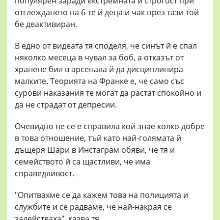
популярен заради екстремната й строгост при
отглеждането на 6-те й деца и чак през тази той
бе деактивиран.
В едно от видеата тя споделя, че синът й е спал
няколко месеца в чувал за боб, а отказът от
хранене бил в арсенала й да дисциплинира
малките. Теорията на Франке е, че само със
сурови наказания те могат да растат спокойно и
да не страдат от депресии.
Очевидно не се е справила кой знае колко добре
в това отношение, тъй като най-голямата й
дъщеря Шари в Инстаграм обяви, че тя и
семейството й са щастливи, че има
справедливост.
"Опитвахме се да кажем това на полицията и
службите и се радваме, че най-накрая се
задействаха", казва тя.