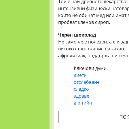
Той е най-древното лекарство 
интензивни физически натоварв
които не обичат мед или имат 
пробват кленов сироп.
Черен шоколад
Не само че е полезен, а е и за
високо съдържание на какао. 
афродизиак, поддържа ни вечн
Ключови думи:
диети
отслабване
сладко
здраве
д р тийн
ПОК