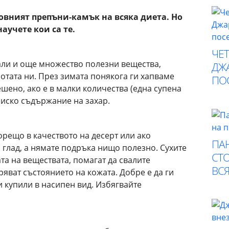
новният препъни-камък на всяка диета. Но
аучете кои са те.
ЧЕ
ли и още множество полезни вещества,
ДЖА
отата ни. През зимата понякога ги хапваме
ПО
решено, ако е в малки количества (една супена
ниско съдържание на захар.
рещо в качеството на десерт или ако
ПА
 глад, а нямате подръка нищо полезно. Сухите
СТО
а на веществата, помагат да свалите
ВСЯ
яват състоянието на кожата. Добре е да ги
ги купили в насипен вид. Избягвайте