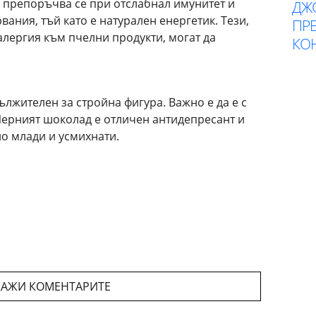
- препоръчва се при отслабнал имунитет и
ДЖ
ания, тъй като е натурален енергетик. Тези,
ПР
алергия към пчелни продукти, могат да
КОН
дължителен за стройна фигура. Важно е да е с
Черният шоколад е отличен антидепресант и
о млади и усмихнати.
АЖИ КОМЕНТАРИТЕ