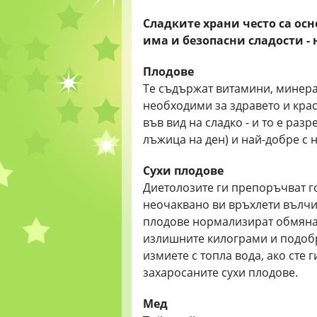
Сладките храни често са ос
има и безопасни сладости - н
Плодове
Те съдържат витамини, минера
необходими за здравето и крас
във вид на сладко - и то е раз
лъжица на ден) и най-добре с 
Сухи плодове
Диетолозите ги препоръчват го
неочаквано ви връхлети вълчи
плодове нормализират обмянат
излишните килограми и подобр
измиете с топла вода, ако сте 
захаросаните сухи плодове.
Мед