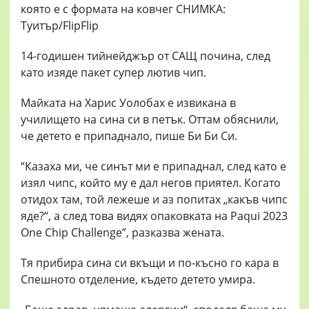
14-годишен тийнейджър от САЩ почина, след
като изяде пакет супер лютив чип.
Майката на Харис Уолобах е извикана в
училището на сина си в петък. Оттам обяснили,
че детето е припаднало, пише Би Би Си.
“Казаха ми, че синът ми е припаднал, след като е
изял чипс, който му е дал негов приятел. Когато
отидох там, той лежеше и аз попитах „какъв чипс
яде?“, а след това видях опаковката на Paqui 2023
One Chip Challenge”, разказва жената.
Тя прибира сина си вкъщи и по-късно го кара в
Спешното отделение, където детето умира.