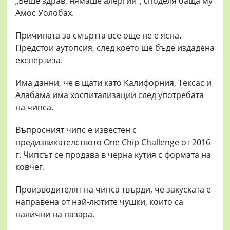
„Беше здрав, нямаше алергии“, споделя баща му
Амос Уолобах.
Причината за смъртта все още не е ясна.
Предстои аутопсия, след което ще бъде издадена
експертиза.
Има данни, че в щати като Калифорния, Тексас и
Алабама има хоспитализации след употребата
на чипса.
Въпросният чипс е известен с
предизвикателството One Chip Challenge от 2016
г. Чипсът се продава в черна кутия с формата на
ковчег.
Производителят на чипса твърди, че закуската е
направена от най-лютите чушки, които са
налични на пазара.