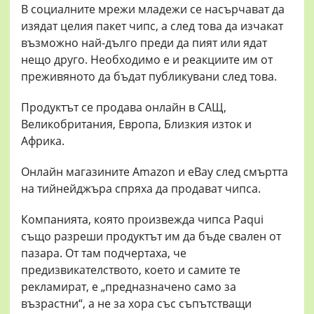
В социалните мрежи младежи се насърчават да
изядат целия пакет чипс, а след това да изчакат
възможно най-дълго преди да пият или ядат
нещо друго. Необходимо е и реакциите им от
преживяното да бъдат публикувани след това.
Продуктът се продава онлайн в САЩ,
Великобритания, Европа, Близкия изток и
Африка.
Онлайн магазините Amazon и eBay след смъртта
на тийнейджъра спряха да продават чипса.
Компанията, която произвежда чипса Paqui
също разреши продуктът им да бъде свален от
пазара. От там подчертаха, че
предизвикателството, което и самите те
рекламират, е „предназначено само за
възрастни“, а не за хора със съпътстващи