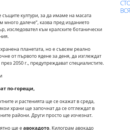
СТО
ВСЯ
 същите култури, за да имаме на масата
ем много далече”, казва пред изданието
ър, изследовател към кралските ботанически
ния.
ахранена планетата, но е съвсем реално
очне от първото ядене за деня, да изглеждат
 през 2050 г., предупреждават специалистите.
и
ват
по-горещи,
тните и растенията ще се окажат в среда,
якои храни ще започнат да се отглеждат в
ните райони. Други просто ще изчезнат.
оятно ще е
авокадото
. Килограм авокадо