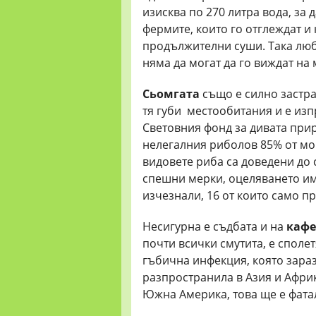
изисква по 270 литра вода, за 
фермите, които го отглеждат и 
продължителни суши. Така люби
няма да могат да го виждат на 
Сьомгата
също е силно застра
тя губи местообитания и е из
Световния фонд за дивата прир
нелегалния риболов 85% от мор
видовете риба са доведени до 
спешни мерки, оцеляването им 
изчезнали, 16 от които само пр
Несигурна е съдбата и на
кафе
почти всички смутита, е споле
гъбична инфекция, която заразя
разпространила в Азия и Африка
Южна Америка, това ще е фата