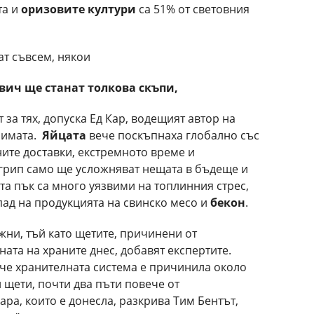
та и
оризовите култури
са 51% от световния
ат съвсем, някои
двич
ще станат
толкова скъпи,
за тях, допуска Ед Кар, водещият автор на
лимата.
Яйцата
вече поскъпнаха глобално със
ите доставки, екстремното време и
грип само ще усложняват нещата в бъдеще и
та пък са много уязвими на топлинния стрес,
спад на продукцията на свинско месо и
бекон
.
жни, тъй като щетите, причинени от
ената на храните днес, добавят експертите.
, че хранителната система е причинила около
 щети, почти два пъти повече от
ра, които е донесла, разкрива Тим Бентът,