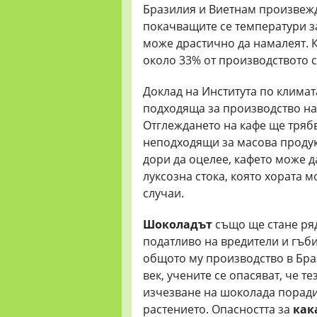
Бразилия и Виетнам произвежд
покачващите се температури з
може драстично да намалеят. 
около 33% от производството с
Доклад на Института по климат
подходяща за производство на
Отглеждането на кафе ще трябв
неподходящи за масова продукц
дори да оцелее, кафето може да
луксозна стока, която хората 
случаи.
Шоколадът
също ще стане ряд
податливо на вредители и гъб
общото му производство в Бра
век, учените се опасяват, че 
изчезване на шоколада поради
растението. Опасността за
как