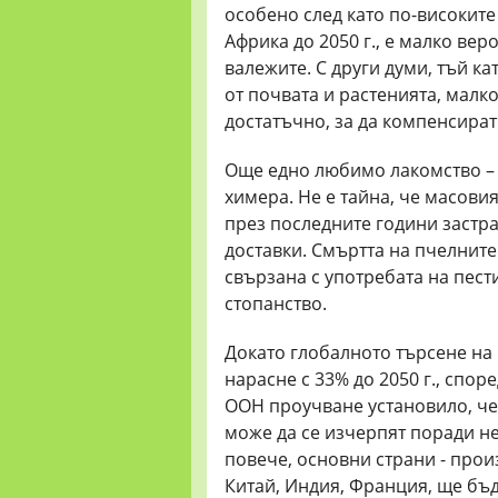
особено след като по-високит
Африка до 2050 г., е малко ве
валежите. С други думи, тъй к
от почвата и растенията, малк
достатъчно, за да компенсират 
Още едно любимо лакомство –
химера. Не е тайна, че масови
през последните години застр
доставки. Смъртта на пчелните
свързана с употребата на пест
стопанство.
Докато глобалното търсене на 
нарасне с 33% до 2050 г., спо
ООН проучване установило, че
може да се изчерпят поради н
повече, основни страни - про
Китай, Индия, Франция, ще бъд