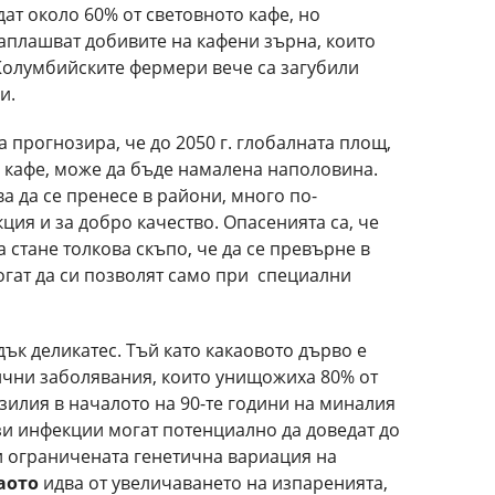
ат около 60% от световното кафе, но
аплашват добивите на кафени зърна, които
Колумбийските фермери вече са загубили
и.
а прогнозира, че до 2050 г. глобалната площ,
 кафе, може да бъде намалена наполовина.
а да се пренесе в райони, много по-
ия и за добро качество. Опасенията са, че
 стане толкова скъпо, че да се превърне в
могат да си позволят само при специални
ък деликатес. Тъй като какаовото дърво е
ични заболявания, които унищожиха 80% от
зилия в началото на 90-те години на миналия
тези инфекции могат потенциално да доведат до
 ограничената генетична вариация на
аото
идва от увеличаването на изпаренията,