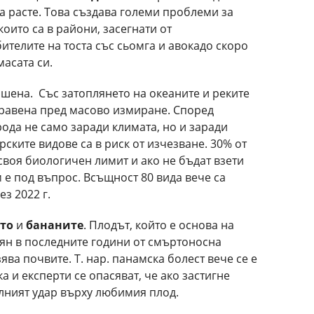
да расте. Това създава големи проблеми за
които са в райони, засегнати от
телите на тоста със сьомга и авокадо скоро
масата си.
шена. Със затоплянето на океаните и реките
правена пред масово измиране. Според
ода не само заради климата, но и заради
ските видове са в риск от изчезване. 30% от
своя биологичен лимит и ако не бъдат взети
е под въпрос. Всъщност 80 вида вече са
ез 2022 г.
то
и
бананите
. Плодът, който е основа на
тян в последните години от смъртоносна
ва почвите. Т. нар. панамска болест вече се е
 и експерти се опасяват, че ако застигне
лният удар върху любимия плод.