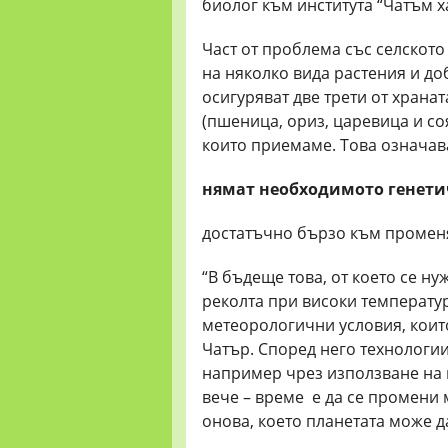
биолог към института “Чатъм х
Част от проблема със селското 
на няколко вида растения и до
осигуряват две трети от хранат
(пшеница, ориз, царевица и со
които приемаме. Това означава
нямат
необходимото
генет
достатъчно бързо към промен
“В бъдеще това, от което се ну
реколта при високи температу
метеорологични условия, коит
Чатър. Според него технологии
например чрез използване на г
вече – време е да се промени 
онова, което планетата може д