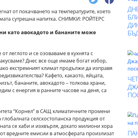
ДН
БЛИ
ДИ
БЪ
ни като
авокадото и
бананите
може
от леглото и се озоваваме в кухнята с
акусваме? Днес все още имаме богат избор,
., ако екстремният климат продължи да изправя
редизвикателства? Кафето, какаото, яйцата,
ЧЕ
изът, бананите, авокадото – толкова храни,
ДЖА
едим с енергия в ранните часове на деня, са
ПО
итета “Корнел” в САЩ климатичните промени
а глобалната селскостопанска продукция от
раната се хаби и изхвърля, докато милиони хора
ПА
а от вредните емисии в атмосферата произлизат