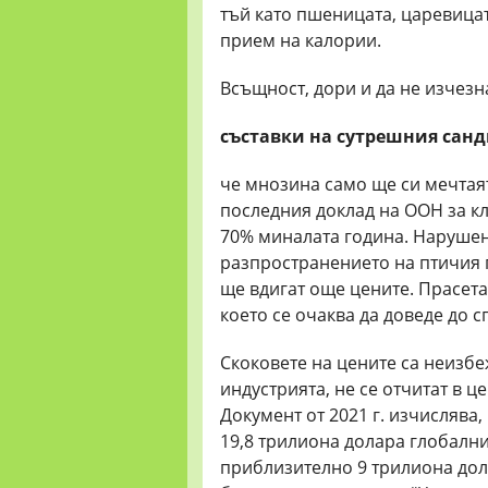
тъй като пшеницата, царевица
прием на калории.
Всъщност, дори и да не изчезн
съставки на
сутрешния
сан
че мнозина само ще си мечтаят 
последния доклад на ООН за к
70% миналата година. Нарушен
разпространението на птичия 
ще вдигат още цените. Прасета
което се очаква да доведе до 
Скоковете на цените са неизбе
индустрията, не се отчитат в ц
Документ от 2021 г. изчислява
19,8 трилиона долара глобални
приблизително 9 трилиона дола