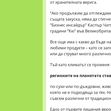
от хранителната верига.
“Ако продължим да отглеждаме
същата закуска, няма да стигн
“Бизнес инсайдър” Каспър Чат
градини “Кю” във Великобрита
Все още има с какво да бъде н
любими продукти – като се зап
или да струват много различно
Тъй като климатът се променя 
регионите на
планетата ста
по-сухи или по-дъждовни, живо
която не е подходяща за тях. Н
съвсем различни от традицион
Едно от първите лишения вер