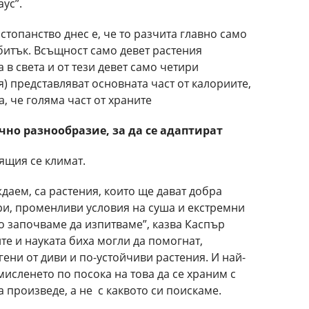
аус”.
стопанство днес е, че то разчита главно само
битък. Всъщност само девет растения
а в света и от тези девет само четири
я) представляват основната част от калориите,
, че голяма част от храните
ично
разнообразие, за
да се адаптират
ящия се климат.
ждаем, са растения, които ще дават добра
ри, променливи условия на суша и екстремни
о започваме да изпитваме”, казва Каспър
те и науката биха могли да помогнат,
ени от диви и по-устойчиви растения. И най-
мисленето по посока на това да се храним с
а произведе, а не с каквото си поискаме.