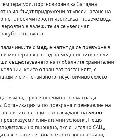
е температури, прогнозирани за Западна
роятно да бъдат придружени от увеличаване на
ато непоносимите жеги изстискват повече вода
о вероятно е валежите да се увеличат
загубата на влага.
 палачинките с
мед
, е напът да се превърне в
ят и мистериозен спад на медоносните пчели
аши съществуването на глобалните хранителни
 колонии, които опрашват растенията, е
ициди и с интензивното, неустойчиво селско
царевица, ориз и пшеница се очаква да
ред Организацията по прехрана и земеделие на
 посевните площи за отглеждане на
зърно
епредсказуеми климатични условия. Нещо
изводителки на пшеница, включително САЩ,
ат засегнати - и това е много лоша новина,