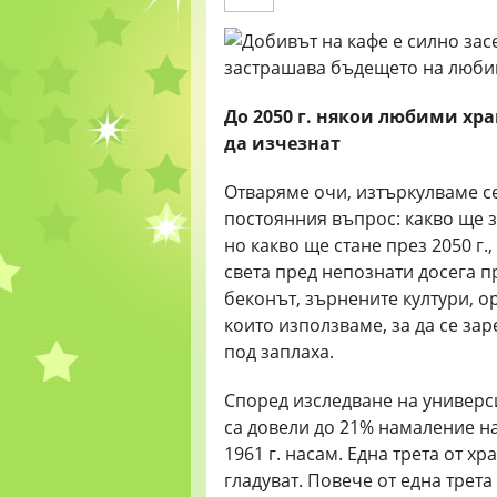
До
2050 г.
някои любими
хра
да
изчезнат
Отваряме очи, изтъркулваме се 
постоянния въпрос: какво ще з
но какво ще стане прeз 2050 г
света пред непознати досега п
беконът, зърнените култури, ор
които използваме, за да се зар
под заплаха.
Според изследване на универс
са довели до 21% намаление н
1961 г. насам. Една трета от х
гладуват. Повече от една трет