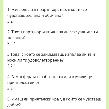
1. Живееш ли в прартньорство, в което се
чувстваш желана и обичана?
3,2,1
2. Твоят партньор изпълнява ли сексуалните ти
желания?
3,2,1
3.Това, с което се занимаваш, изпълва ли те и
носи ли ти удоволетворение?
3,2,1
4. Атмосферата в работата ти или в училище
приятелска ли е?
3,2,1
5. Имаш ли приятелски кръг, в който се чувстваш
добре?