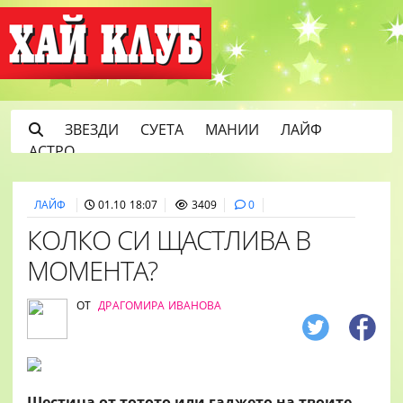
ЗВЕЗДИ
СУЕТА
МАНИИ
ЛАЙФ
АСТРО
ЛАЙФ
01.10 18:07
3409
0
КОЛКО СИ ЩАСТЛИВА В
МОМЕНТА?
ОТ
ДРАГОМИРА ИВАНОВА
Шестица от тотото или гаджето на твоите