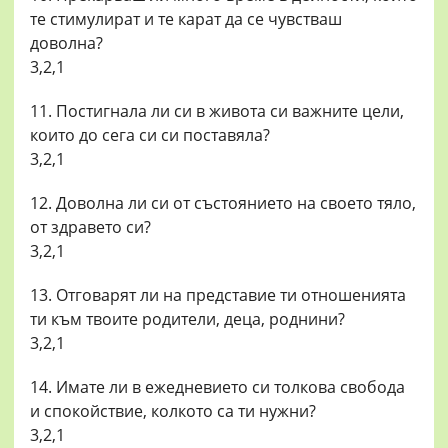
те стимулират и те карат да се чувстваш
доволна?
3,2,1
11. Постигнала ли си в живота си важните цели,
които до сега си си поставяла?
3,2,1
12. Доволна ли си от състоянието на своето тяло,
от здравето си?
3,2,1
13. Отговарят ли на представие ти отношенията
ти към твоите родители, деца, роднини?
3,2,1
14. Имате ли в ежедневието си толкова свобода
и спокойствие, колкото са ти нужни?
3,2,1