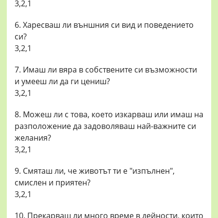
3,2,1
6. Харесваш ли външния си вид и поведението
си?
3,2,1
7. Имаш ли вяра в собствените си възможности
и умееш ли да ги цениш?
3,2,1
8. Можеш ли с това, което изкарваш или имаш на
разположение да задоволяваш най-важните си
желания?
3,2,1
9. Смяташ ли, че животът ти е "изпълнен",
смислен и приятен?
3,2,1
10. Прекарваш ли много време в дейности, които