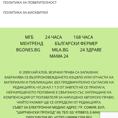
ПОЛИТИКА ЗА ПОВЕРИТЕЛНОСТ
ПОЛИТИКА ЗА БИСКВИТКИ
МГБ
24 ЧАСА
168 ЧАСА
МЕНТРЕНД
БЪЛГАРСКИ ФЕРМЕР
BGDNES.BG
MILA.BG
24 ЗДРАВЕ
МАМА 24
© 2009 ХАЙ КЛУБ. ВСИЧКИ ПРАВА СА ЗАПАЗЕНИ.
ЗАБРАНЯВА СЕ ВЪЗПРОИЗВЕЖДАНЕТО ИЗЦЯЛО ИЛИ ОТЧАСТИ НА
МАТЕРИАЛИ И ПУБЛИКАЦИИ, БЕЗ ПРЕДВАРИТЕЛНО СЪГЛАСИЕ НА
РЕДАКЦИЯТА; ЧЛ.24 АЛ.1 Т.5 ОТ ЗАВПСП НЕ СЕ ПРИЛАГА;
НЕРАЗРЕШЕНОТО ПОЛЗВАНЕ Е СВЪРЗАНО СЪС ЗАПЛАЩАНЕ НА
КОМПЕНСАЦИЯ ОТ ПОЛЗВАТЕЛЯ ЗА НАРУШЕНО АВТОРСКО ПРАВО,
ЧИЙТО РАЗМЕР ЩЕ СЕ ОПРЕДЕЛИ ОТ РЕДАКЦИЯТА.
СЪВЕТ ЗА ЕЛЕКТРОННИ МЕДИИ: АДРЕС: ГР. СОФИЯ, БУЛ.
"ШИПЧЕНСКИ ПРОХОД" 69, ТЕЛ: 02/ 9708810,
E-MAIL:
OFFICE@CEM.BG
,
HTTPS://WWW.CEM.BG/