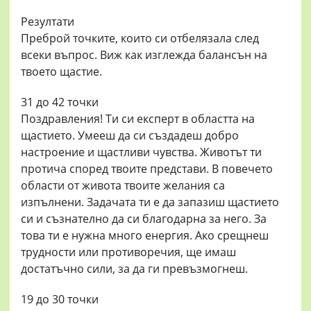
Резултати
Преброй точките, които си отбелязала след
всеки въпрос. Виж как изглежда балансън на
твоето щастие.
31 до 42 точки
Поздравления! Ти си експерт в областта на
щастието. Умееш да си създадеш добро
настроение и щастливи чувства. Животът ти
протича според твоите представи. В повечето
области от живота твоите желания са
изпълнени. Задачата ти е да запазиш щастието
си и съзнателно да си благодарна за него. За
това ти е нужна много енергия. Ако срещнеш
трудности или противоречия, ще имаш
достатъчно сили, за да ги превъзмогнеш.
19 до 30 точки