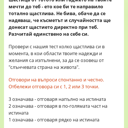
мечти до теб - ето кое би те направило
тотално щастлива. Не бива, обаче да се
надяваш, че късметът и случайността ще
донесат щастието директно при теб.
Разчитай единствено на себе си.
Провери с нашия тест колко щастлива си в
момента, в кои области твоите надежди и
желания са изпълнени, за да се озовеш от
"слънчевата страна на живота".
Отговори на въпроси спонтанно и честно.
Отбележи отговора си с 1, 2 или 3 точки.
3 означава - отговаря напълно на истината
2 означава - отговаря в по-голямата част на
истината
1 означава - отговаря рядко на истината