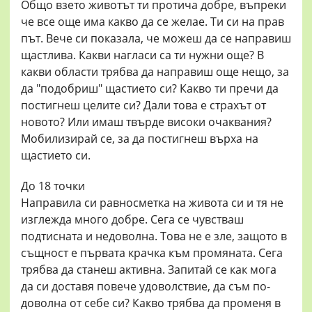
Общо взето животът ти протича добре, въпреки
че все още има какво да се желае. Ти си на прав
път. Вече си показала, че можеш да се направиш
щастлива. Какви нагласи са ти нужни още? В
какви области трябва да направиш още нещо, за
да "подобриш" щастието си? Какво ти пречи да
постигнеш целите си? Дали това е страхът от
новото? Или имаш твърде високи очаквания?
Мобилизирай се, за да постигнеш върха на
щастието си.
До 18 точки
Направила си равносметка на живота си и тя не
изглежда много добре. Сега се чувстваш
подтисната и недоволна. Това не е зле, защото в
същност е първата крачка към промяната. Сега
трябва да станеш активна. Запитай се как мога
да си доставя повече удоволствие, да съм по-
доволна от себе си? Какво трябва да променя в