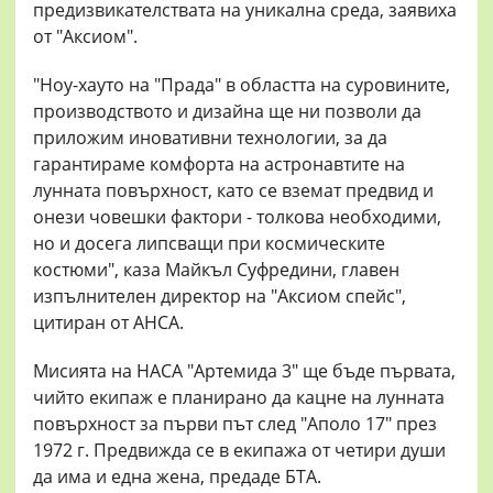
предизвикателствата на уникална среда, заявиха
от "Аксиом".
"Ноу-хауто на "Прада" в областта на суровините,
производството и дизайна ще ни позволи да
приложим иновативни технологии, за да
гарантираме комфорта на астронавтите на
лунната повърхност, като се вземат предвид и
онези човешки фактори - толкова необходими,
но и досега липсващи при космическите
костюми", каза Майкъл Суфредини, главен
изпълнителен директор на "Аксиом спейс",
цитиран от АНСА.
Мисията на НАСА "Артемида 3" ще бъде първата,
чийто екипаж е планирано да кацне на лунната
повърхност за първи път след "Аполо 17" през
1972 г. Предвижда се в екипажа от четири души
да има и една жена, предаде БТА.