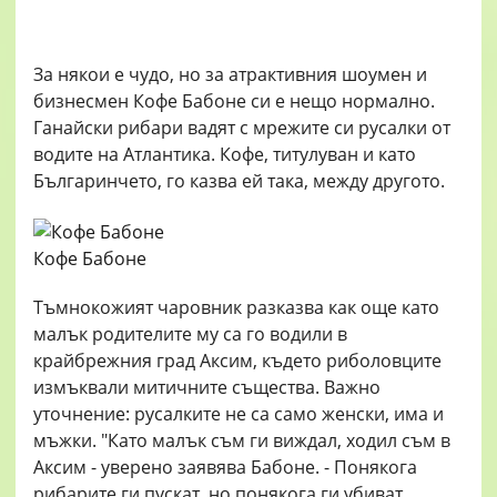
За някои е чудо, но за атрактивния шоумен и
бизнесмен Кофе Бабоне си е нещо нормално.
Ганайски рибари вадят с мрежите си русалки от
водите на Атлантика. Кофе, титулуван и като
Българинчето, го казва ей така, между другото.
Кофе Бабоне
Тъмнокожият чаровник разказва как още като
малък родителите му са го водили в
крайбрежния град Аксим, където риболовците
измъквали митичните същества. Важно
уточнение: русалките не са само женски, има и
мъжки. "Като малък съм ги виждал, ходил съм в
Аксим - уверено заявява Бабоне. - Понякога
рибарите ги пускат, но понякога ги убиват,