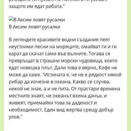
защото им ядат рибата."
В Аксим ловят русалки
В легендите красивите водни създания пеят
неустоими песни на моряците, омайват ги и ги
карат да скачат сами във вълните. Тогава се
превръщат в страшни морски чудовища, които
ядат човешка плът. Дали това е вярно, Кофе не
може да каже. "Истината е, че не е рядкост някой
рибар да изчезне в океана. Какво се случва,
никой не знае, а и не пита. От прастари времена
местните знаят, че океанът взима данък, и
живеят, приемайки това за даденост и
необходимост. Един вид жертва срещу добър
улов."