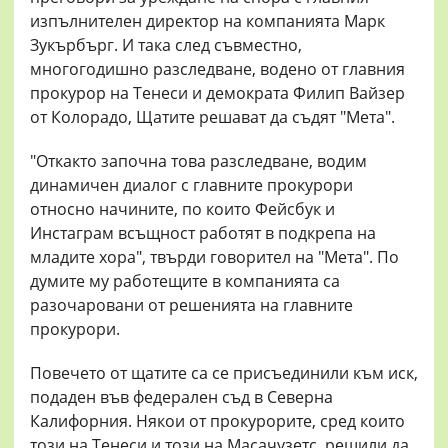
изпълнителен директор на компанията Марк
Зукърбърг. И така след съвместно,
многогодишно разследване, водено от главния
прокурор на Тенеси и демократа Филип Вайзер
от Колорадо, Щатите решават да съдят "Мета".
"Откакто започна това разследване, водим
динамичен диалог с главните прокурори
относно начините, по които Фейсбук и
Инстаграм всъщност работят в подкрепа на
младите хора", твърди говорител на "Мета". По
думите му работещите в компанията са
разочаровани от решенията на главните
прокурори.
Повечето от щатите са се присъединили към иск,
подаден във федерален съд в Северна
Калифорния. Някои от прокурорите, сред които
този на Тенеси и този на Масачузетс, решили да