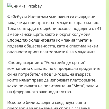
Фейсбук и Инстаграм умишлено са създадени
така, че да пристрастяват младите хора към тях.
Това се твърди в съдебни искове, подадени от 41
американски щата, както и окръг Колумбия.
Според тях холдинговата компания "Мета" е
подвела обществеността, като е спестила какви
опасности крият платформите й за младежите.
Според изданието "Уолстрийт джърнъл"
компанията съзнателно е продавала продуктите
си на потребители под 13-годишна възраст,
които нямат право да използват платформите,
както по силата на политиките на "Мета", така и
на федералното законодателство.
Исковете били заведени след неуспешни
преговори за уреждане на спора с главния