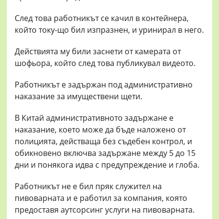
След това работникът се качил в контейнера,
който току-що бил изпразнен, и уринирал в него.
Действията му били заснети от камерата от
шофьора, който след това публикувал видеото.
Работникът е задържан под административно
наказание за имуществени щети.
В Китай административното задържане е
наказание, което може да бъде наложено от
полицията, действаща без съдебен контрол, и
обикновено включва задържане между 5 до 15
дни и понякога идва с предупреждение и глоба.
Работникът не е бил пряк служител на
пивоварната и е работил за компания, която
предоставя аутсорсинг услуги на пивоварната.