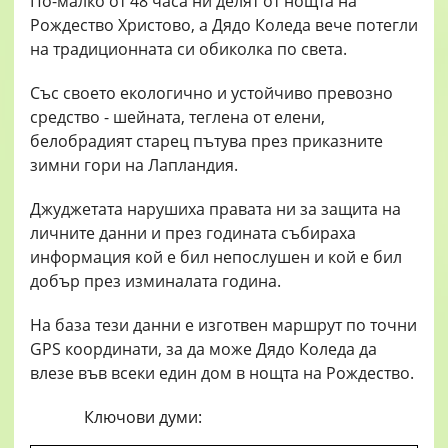
По-малко от 48 часа ни делят от нощта на
Рождество Христово, а Дядо Коледа вече потегли
на традиционната си обиколка по света.
Със своето екологично и устойчиво превозно
средство - шейната, теглена от елени,
белобрадият старец пътува през приказните
зимни гори на Лапландия.
Джуджетата нарушиха правата ни за защита на
личните данни и през годината събираха
информация кой е бил непослушен и кой е бил
добър през изминалата година.
На база тези данни е изготвен маршрут по точни
GPS координати, за да може Дядо Коледа да
влезе във всеки един дом в нощта на Рождество.
Ключови думи: