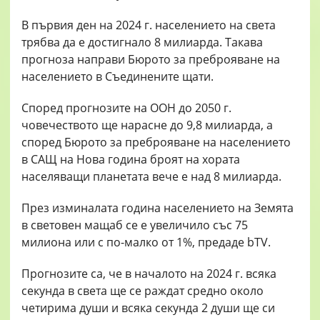
В първия ден на 2024 г. населението на света
трябва да e достигнало 8 милиарда. Такава
прогноза направи Бюрото за преброяване на
населението в Съединените щати.
Според прогнозите на ООН до 2050 г.
човечеството ще нарасне до 9,8 милиарда, а
според Бюрото за преброяване на населението
в САЩ на Нова година броят на хората
населяващи планетата вече е над 8 милиарда.
През изминалата година населението на Земята
в световен мащаб се е увеличило със 75
милиона или с по-малко от 1%, предаде bTV.
Прогнозите са, че в началото на 2024 г. всяка
секунда в света ще се раждат средно около
четирима души и всяка секунда 2 души ще си