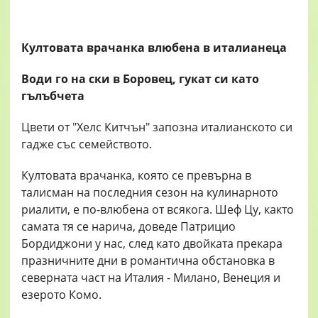
Култовата врачанка влюбена в италианеца
Води го на ски в Боровец, гукат си като
гълъбчета
Цвети от "Хелс Китчън" запозна италианското си
гадже със семейството.
Култовата врачанка, която се превърна в
талисман на последния сезон на кулинарното
риалити, е по-влюбена от всякога. Шеф Цу, както
самата тя се нарича, доведе Патрицио
Бордиджони у нас, след като двойката прекара
празничните дни в романтична обстановка в
северната част на Италия - Милано, Венеция и
езерото Комо.