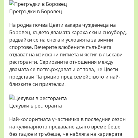
Прегръдки в Боровец
На родна почва Цвети закара чужденеца на
Боровец, където двамата караха ски и сноуборд,
радвайки се на снега и условията за зимни
спортове. Вечерите влюбените гълъбчета
отдават на изискани питиета и ястия в лъскави
ресторанти. Сериозните отношения между
двамата се потвърждават и от това, че Цвети
представи Патрицио пред семейството и най-
близките си приятелки.
Целувки в ресторанта
Най-колоритната участничка в последния сезон
на кулинарното предаване дълго време беше
без гадже и тръбеше, че набляга на кариерата