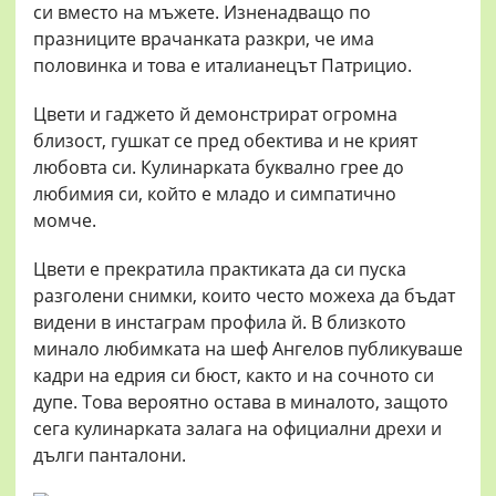
си вместо на мъжете. Изненадващо по
празниците врачанката разкри, че има
половинка и това е италианецът Патрицио.
Цвети и гаджето й демонстрират огромна
близост, гушкат се пред обектива и не крият
любовта си. Кулинарката буквално грее до
любимия си, който е младо и симпатично
момче.
Цвети е прекратила практиката да си пуска
разголени снимки, които често можеха да бъдат
видени в инстаграм профила й. В близкото
минало любимката на шеф Ангелов публикуваше
кадри на едрия си бюст, както и на сочното си
дупе. Това вероятно остава в миналото, защото
сега кулинарката залага на официални дрехи и
дълги панталони.