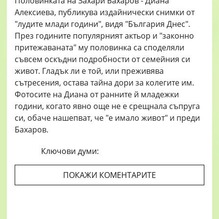
Половинката на Захари Бахаров - Диана
Алексиева, публикува издайнически снимки от
"лудите млади години", видя "България Днес".
През годините популярният актьор и "законно
притежаваната" му половинка са споделяли
съвсем оскъдни подробности от семейния си
живот. Гладък ли е той, или преживява
сътресения, остава тайна дори за колегите им.
Фотосите на Диана от ранните й младежки
години, когато явно още не е срещнала съпруга
си, обаче нашепват, че "е имало живот" и преди
Бахаров.
Ключови думи:
ПОКАЖИ КОМЕНТАРИТЕ