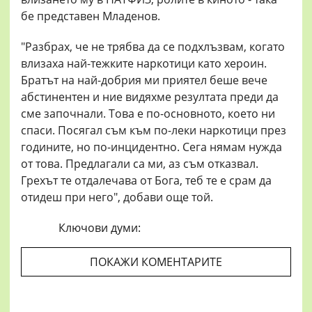
бе представен Младенов.
"Разбрах, че не трябва да се подхлъзвам, когато
влизаха най-тежките наркотици като хероин.
Братът на най-добрия ми приятел беше вече
абстинентен и ние видяхме резултата преди да
сме започнали. Това е по-основното, което ни
спаси. Посягал съм към по-леки наркотици през
годините, но по-инцидентно. Сега нямам нужда
от това. Предлагали са ми, аз съм отказвал.
Грехът те отдалечава от Бога, теб те е срам да
отидеш при него", добави още той.
Ключови думи:
ПОКАЖИ КОМЕНТАРИТЕ