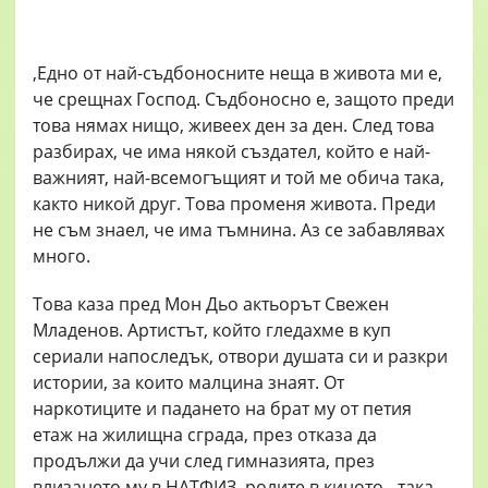
,Едно от най-съдбоносните неща в живота ми е,
че срещнах Господ. Съдбоносно е, защото преди
това нямах нищо, живеех ден за ден. След това
разбирах, че има някой създател, който е най-
важният, най-всемогъщият и той ме обича така,
както никой друг. Това променя живота. Преди
не съм знаел, че има тъмнина. Аз се забавлявах
много.
Това каза пред Мон Дьо актьорът Свежен
Младенов. Артистът, който гледахме в куп
сериали напоследък, отвори душата си и разкри
истории, за които малцина знаят. От
наркотиците и падането на брат му от петия
етаж на жилищна сграда, през отказа да
продължи да учи след гимназията, през
влизането му в НАТФИЗ, ролите в киното - така