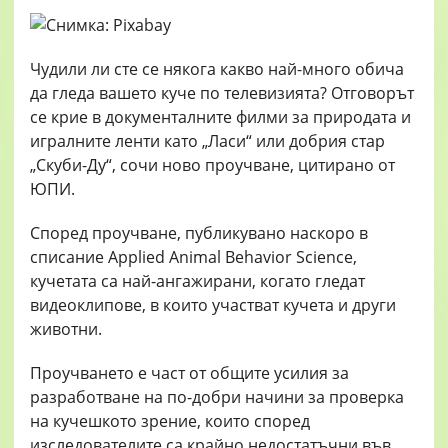
Чудили ли сте се някога какво най-много обича
да гледа вашето куче по телевизията? Отговорът
се крие в документалните филми за природата и
игралните ленти като „Ласи“ или добрия стар
„Скуби-Ду“, сочи ново проучване, цитирано от
ЮПИ.
Според проучване, публикувано наскоро в
списание Applied Animal Behavior Science,
кучетата са най-ангажирани, когато гледат
видеоклипове, в които участват кучета и други
животни.
Проучването е част от общите усилия за
разработване на по-добри начини за проверка
на кучешкото зрение, които според
изследователите са крайно недостатъчни във