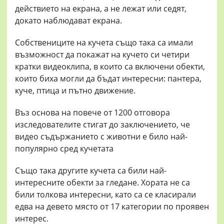
действието на екрана, а не лежат или седят,
докато наблюдават екрана.
Собствениците на кучета също така са имали
възможност да покажат на кучето си четири
кратки видеоклипа, в които са включени обекти,
които биха могли да бъдат интересни: пантера,
куче, птица и пътно движение.
Въз основа на повече от 1200 отговора
изследователите стигат до заключението, че
видео съдържанието с животни е било най-
популярно сред кучетата
Също така другите кучета са били най-
интересните обекти за гледане. Хората не са
били толкова интересни, като са се класирали
едва на девето място от 17 категории по проявен
интерес.