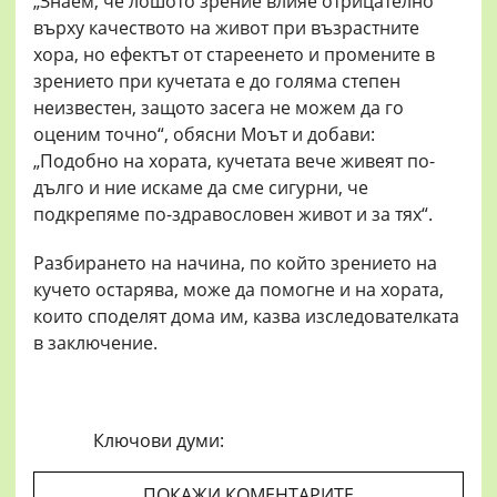
„Знаем, че лошото зрение влияе отрицателно
върху качеството на живот при възрастните
хора, но ефектът от стареенето и промените в
зрението при кучетата е до голяма степен
неизвестен, защото засега не можем да го
оценим точно“, обясни Моът и добави:
„Подобно на хората, кучетата вече живеят по-
дълго и ние искаме да сме сигурни, че
подкрепяме по-здравословен живот и за тях“.
Разбирането на начина, по който зрението на
кучето остарява, може да помогне и на хората,
които споделят дома им, казва изследователката
в заключение.
Ключови думи:
ПОКАЖИ КОМЕНТАРИТЕ