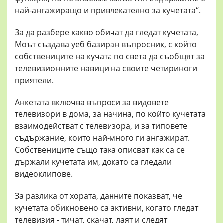
най-ангажиращо и привлекателно за кучетата“.
За да разбере какво обичат да гледат кучетата,
Моът създава уеб базиран въпросник, с който
собствениците на кучата по света да съобщят за
телевизионните навици на своите четириноги
приятели.
Анкетата включва въпроси за видовете
телевизори в дома, за начина, по който кучетата
взаимодействат с телевизора, и за типовете
съдържание, които най-много ги ангажират.
Собствениците също така описват как са се
държали кучетата им, докато са гледали
видеоклипове.
За разлика от хората, данните показват, че
кучетата обикновено са активни, когато гледат
телевизия - тичат, скачат, лаят и следят