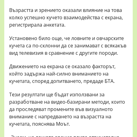
Възрастта и зрението оказали влияние на това
колко успешно кучето взаимодейства с екрана,
регистрирала анкетата.
Установено било още, че ловните и овчарските
кучета са по-склонни да се занимават с всякакъв
вид телевизия в сравнение с другите породи.
Движението на екрана се оказало факторът,
който задържа най-силно вниманието на
кучетата, според допитването, предаде БТА.
Тези резултати ще бъдат използвани за
разработване на видео-базирани методи, които
да проследяват промените във визуалното
внимание с напредването на възрастта на
кучетата, пояснява Моът.