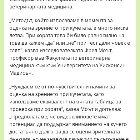
ветеринарната медицина.
„Методът, който използваме в момента за
оценка на зрението при кучетата, е много ниска
летва. При хората това би било равносилно на
това да кажем „да“ или „не“ при тест дали човек е
сляп“, казва изследователката Фрея Моът,
професор във Факултета по ветеринарна
медицина към към Университета на Уисконсин-
Мадисън.
„Нуждаем се от по-чувствителни начини за
оценка на зрението при кучетата, като
използваме еквивалент на очната таблица за
проверка при хората“, казва Моът и допълва:
„Предполагаме, че видеоклиповете имат
потенциал да поддържат вниманието на кучето
достатъчно дълго, за да се оцени зрителната
функция, но не знаехме какъв тип съдържание е