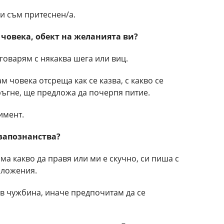
ии съм притеснен/а.
с човека, обект на желанията ви?
аговарям с някаква шега или виц.
м човека отсреща как се казва, с какво се
ръгне, ще предложа да почерпя питие.
имент.
 запознанства?
няма какво да правя или ми е скучно, си пиша с
иложения.
 в чужбина, иначе предпочитам да се