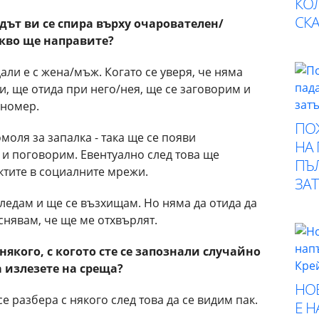
КО
СК
едът ви се спира върху очарователен/
кво ще направите?
али е с жена/мъж. Когато се уверя, че няма
и, ще отида при него/нея, ще се заговорим и
 номер.
ПО
моля за запалка - така ще се появи
НА
 и поговорим. Евентуално след това ще
ПЪ
ктите в социалните мрежи.
ЗА
гледам и ще се възхищам. Но няма да отида да
снявам, че ще ме отхвърлят.
с някого, с когото сте се запознали случайно
а излезете на среща?
НО
се разбера с някого след това да се видим пак.
Е 