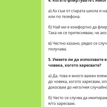
4. Когато флиртувате с няко
а) Аз съм от старата школа и 
или по телефона.
б) Най ми е комфортно да флир
Така не се притеснявам, че ако
в) Честно казано, рядко се сл
получава.
5. Умеете ли да използвате е
човека, когото харесвате?
а) Да, това е много важен еле
до човека, когото харесвам, о
докосвам до него/нея случайно
б) Често се случва да имитирам 
я/го харесвам.