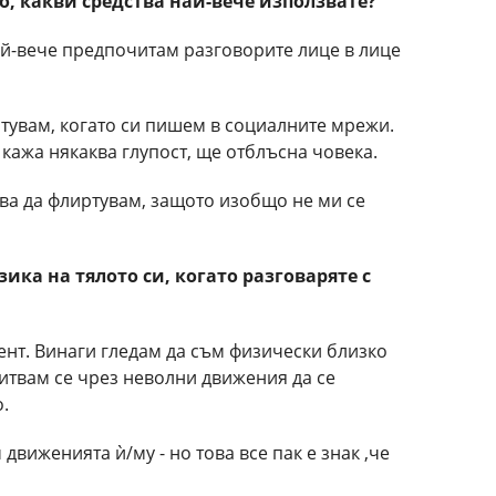
го, какви средства най-вече използвате?
най-вече предпочитам разговорите лице в лице
тувам, когато си пишем в социалните мрежи.
 кажа някаква глупост, ще отблъсна човека.
учва да флиртувам, защото изобщо не ми се
зика на тялото си, когато разговаряте с
мент. Винаги гледам да съм физически близко
питвам се чрез неволни движения да се
.
движенията ѝ/му - но това все пак е знак ,че