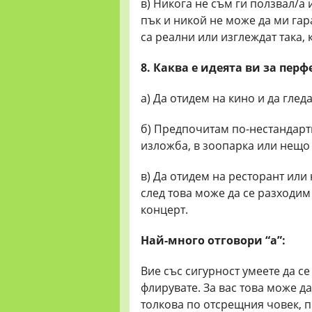
в) Никога не съм ги ползвал/а 
пък и никой не може да ми гара
са реални или изглеждат така, 
8. Каква е идеята ви за пер
а) Да отидем на кино и да гле
б) Предпочитам по-нестандартн
изложба, в зоопарка или нещо 
в) Да отидем на ресторант или 
след това може да се разходим
концерт.
Най-много отговори “а”:
Вие със сигурност умеете да се
флирувате. За вас това може да
толкова по отсрещния човек, пр