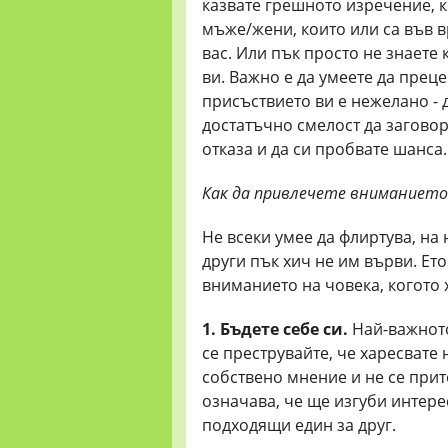
казвате грешното изречение, к
мъже/жени, които или са във в
вас. Или пък просто не знаете 
ви. Важно е да умеете да преце
присъствието ви е нежелано - д
достатъчно смелост да заговоря
отказа и да си пробвате шанса.
Как да привлечете вниманието
Не всеки умее да флиртува, на 
други пък хич не им върви. Ето
вниманието на човека, когото 
1. Бъдете себе си.
Най-важното 
се преструвайте, че харесвате
собствено мнение и не се прит
означава, че ще изгуби интерес
подходящи един за друг.