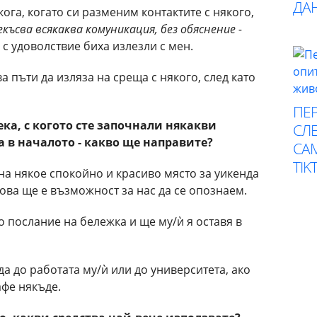
ДА
ога, когато си разменим контактите с някого,
екъсва всякаква комуникация, без обяснение -
е с удоволствие биха излезли с мен.
ва пъти да изляза на среща с някого, след като
ПЕР
ека, с когото сте започнали някакви
СЛЕ
 в началото - какво ще направите?
СА
TIK
на някое спокойно и красиво място за уикенда
това ще е възможност за нас да се опознаем.
послание на бележка и ще му/ѝ я оставя в
да до работата му/ѝ или до университета, ако
афе някъде.