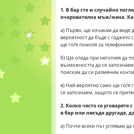
1. В бар сте и случайно погл
очарователна мъж/жена. Ка
а) Първо, ще изчакам да видя д
вероятност да бъде с гаджето с
ще го/я помоля за телефонния
б) Ще отида при него/нея да по
възможността да се запознаем
поискам да си разменим конта
в) Най-вероятно само ще го/я 
се запознаем, защото се прите
2. Колко често се уговаряте 
в бар или някъде другаде, д
а) Почти всеки път успявам да 