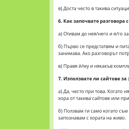
в) Доста често в такива ситуац
6. Как започвате разговора 
а) Отивам до нея/него и я/го з
б) Първо се предстатвям и пита
занимава. Ако разговорът пот
в) Правя ѝ/му и някакъв компл
7. Използвате ли сайтове за
а) Да, често при това. Когато 
хора от такива сайтове или пр
б) Ползвам ги само когато съм
запознавам с хората на живо.