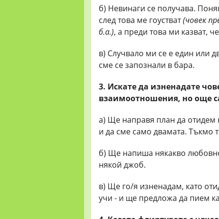
б) Невинаги се получава. Поняк
след това ме гоустват
(човек пр
б.а.)
, а преди това ми казват, ч
в) Случвало ми се е един или д
сме се запознали в бара.
3. Искате да изненадате чов
взаимоотношения, но още са
а) Ще направя план да отидем 
и да сме само двамата. Тъкмо 
б) Ще напиша някакво любовно 
някой джоб.
в) Ще го/я изненадам, като оти
учи - и ще предложа да пием к