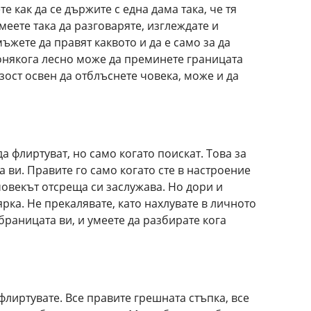
е как да се държите с една дама така, че тя
Умеете така да разговаряте, изглеждате и
мъжете да правят каквото и да е само за да
понякога лесно може да преминете границата
зост освен да отблъснете човека, може и да
да флиртуват, но само когато поискат. Това за
а ви. Правите го само когато сте в настроение
 човекът отсреща си заслужава. Но дори и
ярка. Не прекалявате, като нахлувате в личното
раницата ви, и умеете да разбирате кога
флиртувате. Все правите грешната стъпка, все