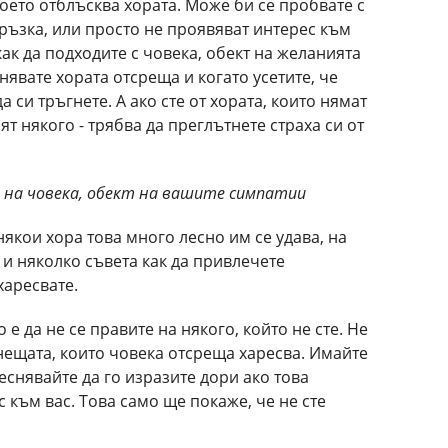
оето отблъсква хората. Може би се пробвате с
ръзка, или просто не проявяват интерес към
как да подходите с човека, обект на желанията
нявате хората отсреща и когато усетите, че
а си тръгнете. А ако сте от хората, които нямат
т някого - трябва да преглътнете страха си от
 на човека, обект на вашите симпатии
някои хора това много лесно им се удава, на
 и няколко съвета как да привлечете
харесвате.
е да не се правите на някого, който не сте. Не
 нещата, които човека отсреща харесва. Имайте
еснявайте да го изразите дори ако това
 към вас. Това само ще покаже, че не сте