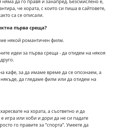
и няма да го правя и занапред. Безсмислено е,
нтира, че хората, с които си пиша в сайтовете,
както са се описали.
фектна първа среща?
даме някой романтичен филм.
ите идеи за първа среща - да отидем на някоя
друго.
на кафе, за да имаме време да се опознаем, а
 някъде, да гледаме филм или да отидем на
 харесвате на хората, а съответно и да
 е игра или хоби и дори да не си падате
осто го правите за “спорта”. Умеете да