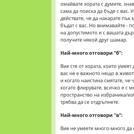
омайвате хората с думите, знает
сама да поиска да бъде с вас. 
действате, че да накарате пък 
бъдат с вас. Но внимавайте - 
на допустимото и с вашата дър
получите някой друг шамар.
Най-много отговори “б”:
Вие сте от хората, които умеят 
вас не е важното нещо в живот
и когато наистина смятате, че
когато флирувате, всичко е с м
пространство на избраника/изб
трябва да се отдръпнете.
Най-много отговори “в”:
Вие не умеете много-много да 