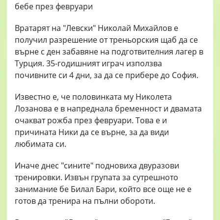
Вратарят на "Левски" Николай Михайлов е
получил разрешение от треньорския щаб да се
върне с ден забавяне на подготвителния лагер в
Турция. 35-годишният играч използва
почивните си 4 дни, за да се прибере до София.
Известно е, че половинката му Николета
Лозанова е в напреднала бременност и двамата
очакват рожба през февруари. Това е и
причината Ники да се върне, за да види
любимата си.
Иначе днес "сините" подновиха двуразови
тренировки. Извън групата за сутрешното
занимание бе Билал Бари, който все още не е
готов да тренира на пълни обороти.