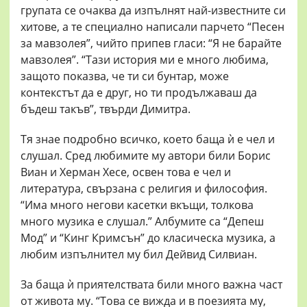
групата се очаква да изпълнят най-известните си
хитове, а те специално написали парчето “Песен
за мавзолея”, чийто припев гласи: “Я не барайте
мавзолея”. “Тази история ми е много любима,
защото показва, че ти си бунтар, може
контекстът да е друг, но ти продължаваш да
бъдеш такъв”, твърди Димитра.
Тя знае подробно всичко, което баща ѝ е чел и
слушал. Сред любимите му автори били Борис
Виан и Херман Хесе, освен това е чел и
литература, свързана с религия и философия.
“Има много негови касетки вкъщи, толкова
много музика е слушал.” Албумите са “Депеш
Мод” и “Кинг Кримсън” до класическа музика, а
любим изпълнител му бил Дейвид Силвиан.
За баща ѝ приятелствата били много важна част
от живота му. “Това се вижда и в поезията му,