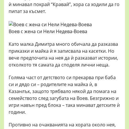
ѝ минавал покрай “Кравай”, хора са ходили да го
пипат за късмет.
Воев с жена си Нели Недева-Воева
Като малка Димитра много обичала да разказва
приказки и майка ѝ я записвала на касетки. Но
вече предпочита на нея да ѝ разказват истории,
отколкото тя самата да споделя лични неща.
Голяма част от детството си прекарва при баба
си и дядо си – родителите на майка ѝ, в
Казанлък, защото трябвало някой да помага на
семейството след загубата на Воев. Безгрижно и
игри навън пред блока – така минават детските ѝ
години.
Противно на очакванията на хората около нея,