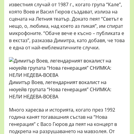
известния случай от 1987 г., когато група “Кале”,
която Воев и Васил Гюров създават, излиза на
сцената на Летния театър. Докато пеят “Светът е
нещо, о, любима, над което аз пикая”, им спират
микрофоните. “Обаче вече е късно – публиката е
в екстаз”, разказва Димитра, като добавя, че това
е една от най-емблематичните случки.
Димитър Воев, легендарният вокалист на
нюуейв групата “Нова генерация” СНИМКА:
НЕЛИ НЕДЕВА-ВОЕВА
Много харесва и историята, когато през 1992
година канят тогавашния състав на “Нова
генерация” с Васо Гюров да пеят на концерт в
подкрепа на разрушаването на мавзолея. От