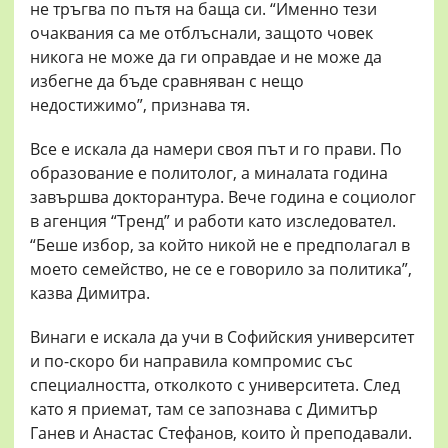
не тръгва по пътя на баща си. “Именно тези
очаквания са ме отблъснали, защото човек
никога не може да ги оправдае и не може да
избегне да бъде сравняван с нещо
недостижимо”, признава тя.
Все е искала да намери своя път и го прави. По
образование е политолог, а миналата година
завършва докторантура. Вече година е социолог
в агенция “Тренд” и работи като изследовател.
“Беше избор, за който никой не е предполагал в
моето семейство, не се е говорило за политика”,
казва Димитра.
Винаги е искала да учи в Софийския университет
и по-скоро би направила компромис със
специалността, отколкото с университета. След
като я приемат, там се запознава с Димитър
Ганев и Анастас Стефанов, които ѝ преподавали.