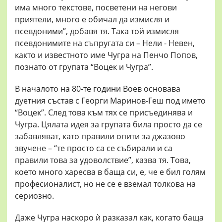
има много текстове, посветени на негови
приятели, много е обичал да измисля и
псевдоними”, добавя тя. Така той измисля
псевдонимите на съпругата си – Нели - Невен,
както и известното име Чугра на Пенчо Попов,
познато от групата “Воцек и Чугра”.
В началото на 80-те години Воев основава
дуетния състав с Георги Маринов-Геш под името
“Воцек”. След това към тях се присъединява и
Чугра. Цялата идея за групата била просто да се
забавляват, като правили опити за джазово
звучене – “те просто са се събирали и са
правили това за удоволствие”, казва тя. Това,
което много харесва в баща си, е, че е бил голям
професионалист, но не се е вземал толкова на
сериозно.
Даже Чугра наскоро ѝ разказал как, когато баща