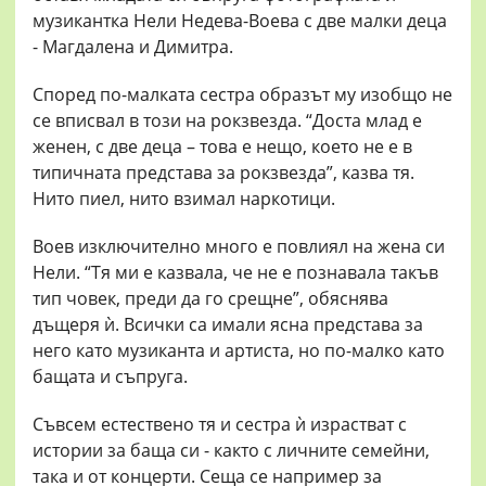
музикантка Нели Недева-Воева с две малки деца
- Магдалена и Димитра.
Според по-малката сестра образът му изобщо не
се вписвал в този на рокзвезда. “Доста млад е
женен, с две деца – това е нещо, което не е в
типичната представа за рокзвезда”, казва тя.
Нито пиел, нито взимал наркотици.
Воев изключително много е повлиял на жена си
Нели. “Тя ми е казвала, че не е познавала такъв
тип човек, преди да го срещне”, обяснява
дъщеря ѝ. Всички са имали ясна представа за
него като музиканта и артиста, но по-малко като
бащата и съпруга.
Съвсем естествено тя и сестра ѝ израстват с
истории за баща си - както с личните семейни,
така и от концерти. Сеща се например за