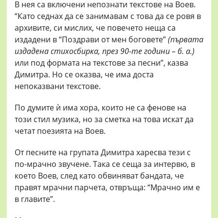
В нея са включени непознати текстове на Воев.
“Като седнах да се занимавам с това да се ровя в
архивите, си мислих, че повечето неща са
издадени в “Поздрави от мен боговете”
(първата
издадена стихосбирка, през 90-те години – б. а.)
или под формата на текстове за песни”, казва
Димитра. Но се оказва, че има доста
непоказвани текстове.
По думите ѝ има хора, които не са фенове на
този стил музика, но за сметка на това искат да
четат поезията на Воев.
От песните на групата Димитра харесва тези с
по-мрачно звучене. Така се сеща за интервю, в
което Воев, след като обвиняват бандата, че
правят мрачни парчета, отвръща: “Мрачно им е
в главите”.