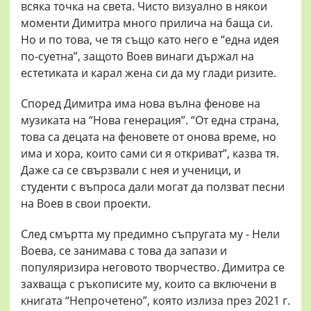
всяка точка на света. Чисто визуално в някои
моменти Димитра много прилича на баща си.
Но и по това, че тя също като него е “една идея
по-суетна”, защото Воев винаги държал на
естетиката и карал жена си да му глади ризите.
Според Димитра има нова вълна фенове на
музиката на “Нова генерация”. “От една страна,
това са децата на феновете от онова време, но
има и хора, които сами си я откриват”, казва тя.
Даже са се свързвали с нея и ученици, и
студенти с въпроса дали могат да ползват песни
на Воев в свои проекти.
След смъртта му предимно съпругата му - Нели
Воева, се занимава с това да запази и
популяризира неговото творчество. Димитра се
захваща с ръкописите му, които са включени в
книгата “Непрочетено”, която излиза през 2021 г.