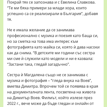
Покрай тях се запознава и с Евелина Славкова.
“Те ми бяха примери за млади хора, които
успешно са се реализирали в България”, добавя
тя.
Не е имала желание да се занимава
професионално с музика и поезия като баща си,
но за сметка на това има интерес към
фотографията като майка си, която ѝ дава насоки
как да снима. “В детските ми години със сестра
ми сме ѝ служили като модели и ни е казвала:
“Застани така, гледай загадъчно”.
Сестра ѝ Магдалена също не се занимава с
музика и фотография – “гледа внука на Воев”,
вметва Димитра. Впрочем той се появява в края
на документалната лента, посветена на живота
на Димитър Воев. Филмът, който излезе през
2022 г., вече може да бъде гледан и онлайн от