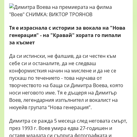
Тя е израснала с истории за вокала на "Нова
генерация" - на "Кравай" хората го пипали
за късмет
Да си истински, не фалшив, да си честен към
себе си и останалите, да не следваш
конформисткия начин на мислене и да не се
пускаш по течението - това научава от
творчеството на баща си Димитра Воева, която
носи неговото име. Тя е дъщеря на Димитър
Воев, легендарния изпълнител и вокалист на
нюуейв групата “Нова генерация”.
Димитра се ражда 5 месеца след неговата смърт,
през 1993 г. Воев умира едва 27-годишен и
оставя младата си съпруга фотографката и