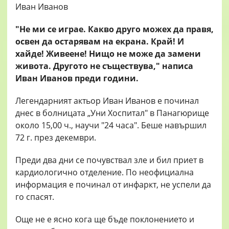
"Не ми се играе. Какво друго можех да правя,
освен да остарявам на екрана. Край! И
хайде! Живеене! Нищо не може да замени
живота. Другото не съществува," написа
Иван Иванов преди години.
Легендарният актьор Иван Иванов е починал
днес в болницата „Уни Хоспитал" в Панагюрище
около 15,00 ч., научи "24 часа". Беше навършил
72 г. през декември.
Преди два дни се почувствал зле и бил приет в
кардиологично отделение. По неофициална
информация е починал от инфаркт, не успели да
го спасят.
Още не е ясно кога ще бъде поклонението и