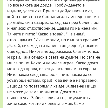
То все някога ще дойде. Пробуждането е
индивидуален акт. При мен дойде насън и аз,
който в живота си бях написал само едно писмо
до майка си в казармата, седнах пред белия лист
и написах стихотворение. Давам го на жена ми.
Тя чете и пита: "Какво е това?". "Не знам",
отвръщам аз. "И аз не знам, но е много красиво".
„Чакай, викам, да ти напиша още едно", после и
още едно... Никога не задрасквам. Слагам точка.
И край. Така отидох в света на думите. Но сега не
ми се пише. Както и не ми се играе. Какво друго
можех да правя, освен да остарявам на екрана.
Нито чакам следваща роля, нито чакам да се
усъвършенствам. Край! Това вече е направено.
Защо да го повтарям? И хайде! Живеене! Нищо
не може да замени живота. Другото не
съществува. Забелязали ли сте, че думите са
живи само когато и човекът е жив. Само