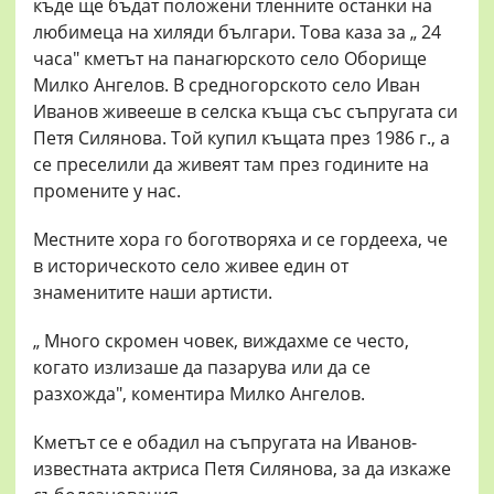
къде ще бъдат положени тленните останки на
любимеца на хиляди българи. Това каза за „ 24
часа" кметът на панагюрското село Оборище
Милко Ангелов. В средногорското село Иван
Иванов живееше в селска къща със съпругата си
Петя Силянова. Той купил къщата през 1986 г., а
се преселили да живеят там през годините на
промените у нас.
Местните хора го боготворяха и се гордееха, че
в историческото село живее един от
знаменитите наши артисти.
„ Много скромен човек, виждахме се често,
когато излизаше да пазарува или да се
разхожда", коментира Милко Ангелов.
Кметът се е обадил на съпругата на Иванов-
известната актриса Петя Силянова, за да изкаже