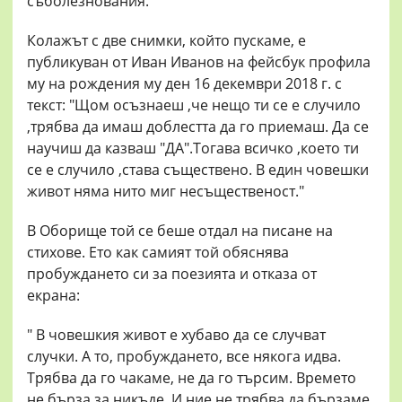
съболезнования.
Колажът с две снимки, който пускаме, е
публикуван от Иван Иванов на фейсбук профила
му на рождения му ден 16 декември 2018 г. с
текст: "Щом осъзнаеш ,че нещо ти се е случило
,трябва да имаш доблестта да го приемаш. Да се
научиш да казваш "ДА".Тогава всичко ,което ти
се е случило ,става съществено. В един човешки
живот няма нито миг несъщественост."
В Оборище той се беше отдал на писане на
стихове. Ето как самият той обяснява
пробуждането си за поезията и отказа от
екрана:
" В човешкия живот е хубаво да се случват
случки. А то, пробуждането, все някога идва.
Трябва да го чакаме, не да го търсим. Времето
не бърза за никъде. И ние не трябва да бързаме.